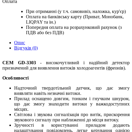
Оплата
При отриманні (у т.ч. самовивіз, наложка, кур'єр)
Оплата на банківську карту (Приват, Монобанк,
LIQPAY та ін.)
Попередня оплата на розрахунковий рахунок (з
ПДВ або без ПДВ)
Опис
Відгуків (0)
CEM GD-3303
- високочутливий і надійний детектор
призначений для виявлення витоків холодоагентів (фреонів).
Особливості
Надточний твердотільний датчик, що дає змогу
виявляти навіть незначні витоки.
Прилад оснащено довгим, тонким і гнучким шнуром,
що дає змогу знаходити витоки у важкодоступних
місцях.
Світлова і звукова сигналізація про витік, прискорення
звукового сигналу при наближенні до місця витоку.
Зручності в користуванні приладом додають
налаштування повідомлень, легке керування однією