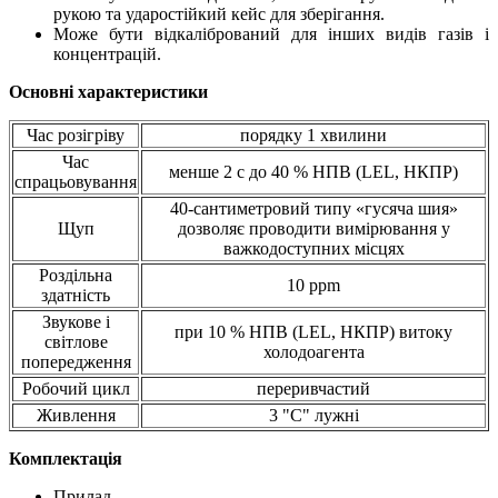
рукою та ударостійкий кейс для зберігання.
Може бути відкалібрований для інших видів газів і
концентрацій.
Основні характеристики
Час розігріву
порядку 1 хвилини
Час
менше 2 с до 40 % НПВ (LEL, НКПР)
спрацьовування
40-сантиметровий типу «гусяча шия»
Щуп
дозволяє проводити вимірювання у
важкодоступних місцях
Роздільна
10 ppm
здатність
Звукове і
при 10 % НПВ (LEL, НКПР) витоку
світлове
холодоагента
попередження
Робочий цикл
переривчастий
Живлення
3 "С" лужні
Комплектація
Прилад