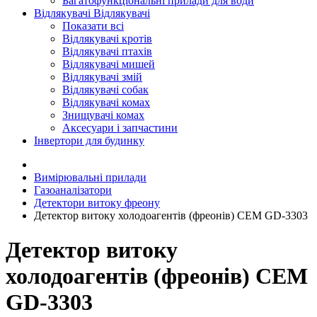
Багатофункціональні прилади для води
Відлякувачі
Відлякувачі
Показати всі
Відлякувачі кротів
Відлякувачі птахів
Відлякувачі мишей
Відлякувачі змій
Відлякувачі собак
Відлякувачі комах
Знищувачі комах
Аксесуари і запчастини
Інвертори для будинку
Вимірювальні прилади
Газоаналізатори
Детектори витоку фреону
Детектор витоку холодоагентів (фреонів) CEM GD-3303
Детектор витоку
холодоагентів (фреонів) CEM
GD-3303