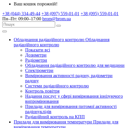
Ваш кошик порожній!
+38 (044) 334-49-44
+38 (097) 559-01-01
+38 (095) 559-01-01
Пн–Пт: 09:00–17:00
brom@brom.ua
Обладнання радіаційного контролю
Обладнання
радіаційного контролю
Показати всі
Дозиметри
Радіометри
Обладнання радіаційного контролю для медицини
Спектрометри
Вимірювання активності радону, радіометри
радону
Системи радіаційного контролю
Контроль повітря
Надання послуг у сфері вимірювання іонізуючого
випромінювання
Прилади для вимірювання питомої активності
радіонуклідів
Радіаційний контроль на КПП
Прилади для вимірювання температури
Прилади для
вимірювання температури