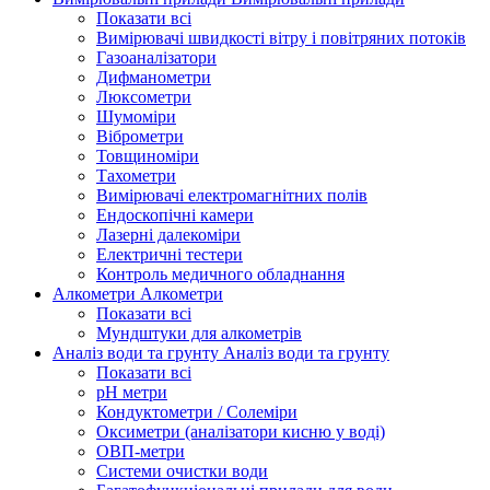
Показати всі
Вимірювачі швидкості вітру і повітряних потоків
Газоаналізатори
Дифманометри
Люксометри
Шумоміри
Віброметри
Товщиноміри
Тахометри
Вимірювачі електромагнітних полів
Ендоскопічні камери
Лазерні далекоміри
Електричні тестери
Контроль медичного обладнання
Алкометри
Алкометри
Показати всі
Мундштуки для алкометрів
Аналіз води та грунту
Аналіз води та грунту
Показати всі
рН метри
Кондуктометри / Солеміри
Оксиметри (аналізатори кисню у воді)
ОВП-метри
Системи очистки води