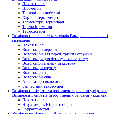
Показати всі
Пірометри
Тепловізори побутові
Харчові термометри
Термометри, термопари
Термогігрометри
Термологери
Вимірювачі вологості матеріалів
Вимірювачі вологості
матеріалів
Показати всі
Вологоміри деревини
Вологоміри для тирси, тріски і стружки
Вологоміри для бетону, стяжки, гіпсу
Вологоміри паперу та картону
Вологоміри грунту
Вологоміри зерна
Вологоміри сіна
Аналізатори вологості
Запчастини і аксесуари
Вимірювачі нітратів та розчинених речовин у рідинах
Вимірювачі нітратів та розчинених речовин у рідинах
Показати всі
Нітратоміри, Нітрат-тестери
Рефрактометри
Вимірювальні прилади
Вимірювальні прилади