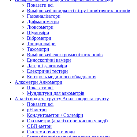
Показати всі
Вимірювачі швидкості вітру і повітряних потоків
Газоаналізатори
Дифманометри
Люксометри
Шумоміри
Віброметри
Товщиноміри
Тахометри
Вимірювачі електромагнітних полів
Ендоскопічні камери
Лазерні далекоміри
Електричні тестери
Контроль медичного обладнання
Алкометри
Алкометри
Показати всі
Мундштуки для алкометрів
Аналіз води та грунту
Аналіз води та грунту
Показати всі
рН метри
Кондуктометри / Солеміри
Оксиметри (аналізатори кисню у воді)
ОВП-метри
Системи очистки води