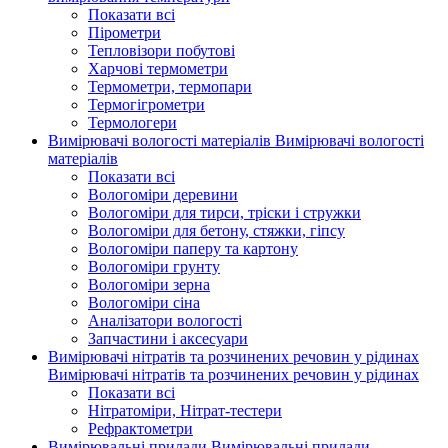
Показати всі
Пірометри
Тепловізори побутові
Харчові термометри
Термометри, термопари
Термогігрометри
Термологери
Вимірювачі вологості матеріалів
Вимірювачі вологості
матеріалів
Показати всі
Вологоміри деревини
Вологоміри для тирси, тріски і стружки
Вологоміри для бетону, стяжки, гіпсу
Вологоміри паперу та картону
Вологоміри грунту
Вологоміри зерна
Вологоміри сіна
Аналізатори вологості
Запчастини і аксесуари
Вимірювачі нітратів та розчинених речовин у рідинах
Вимірювачі нітратів та розчинених речовин у рідинах
Показати всі
Нітратоміри, Нітрат-тестери
Рефрактометри
Вимірювальні прилади
Вимірювальні прилади