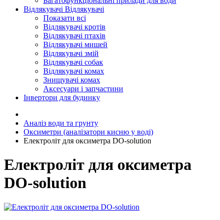
Багатофункціональні прилади для води
Відлякувачі
Відлякувачі
Показати всі
Відлякувачі кротів
Відлякувачі птахів
Відлякувачі мишей
Відлякувачі змій
Відлякувачі собак
Відлякувачі комах
Знищувачі комах
Аксесуари і запчастини
Інвертори для будинку
Аналіз води та грунту
Оксиметри (аналізатори кисню у воді)
Електроліт для оксиметра DO-solution
Електроліт для оксиметра
DO-solution