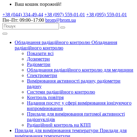
Ваш кошик порожній!
+38 (044) 334-49-44
+38 (097) 559-01-01
+38 (095) 559-01-01
Пн–Пт: 09:00–17:00
brom@brom.ua
Обладнання радіаційного контролю
Обладнання
радіаційного контролю
Показати всі
Дозиметри
Радіометри
Обладнання радіаційного контролю для медицини
Спектрометри
Вимірювання активності радону, радіометри
радону
Системи радіаційного контролю
Контроль повітря
Надання послуг у сфері вимірювання іонізуючого
випромінювання
Прилади для вимірювання питомої активності
радіонуклідів
Радіаційний контроль на КПП
Прилади для вимірювання температури
Прилади для
вимірювання температури