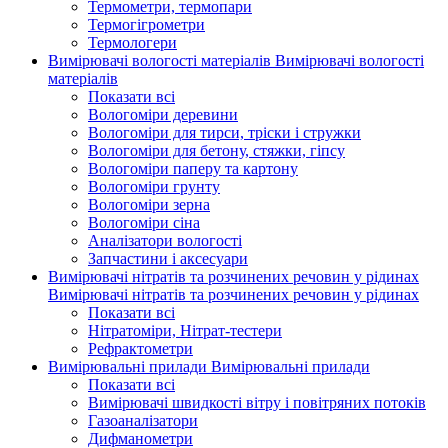
Термометри, термопари
Термогігрометри
Термологери
Вимірювачі вологості матеріалів
Вимірювачі вологості
матеріалів
Показати всі
Вологоміри деревини
Вологоміри для тирси, тріски і стружки
Вологоміри для бетону, стяжки, гіпсу
Вологоміри паперу та картону
Вологоміри грунту
Вологоміри зерна
Вологоміри сіна
Аналізатори вологості
Запчастини і аксесуари
Вимірювачі нітратів та розчинених речовин у рідинах
Вимірювачі нітратів та розчинених речовин у рідинах
Показати всі
Нітратоміри, Нітрат-тестери
Рефрактометри
Вимірювальні прилади
Вимірювальні прилади
Показати всі
Вимірювачі швидкості вітру і повітряних потоків
Газоаналізатори
Дифманометри