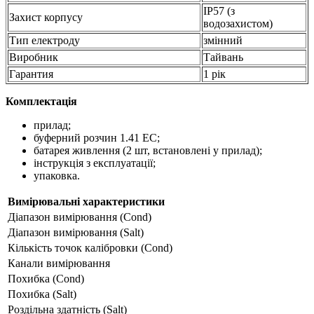
IP57 (з
Захист корпусу
водозахистом)
Тип електроду
змінний
Виробник
Тайвань
Гарантия
1 рік
Комплектація
прилад;
буферний розчин 1.41 ЕС;
батарея живлення (2 шт, встановлені у прилад);
інструкція з експлуатації;
упаковка.
Вимірювальні характеристики
Діапазон вимірювання (Cond)
Діапазон вимірювання (Salt)
Кількість точок калібровки (Cond)
Канали вимірювання
Похибка (Cond)
Похибка (Salt)
Роздільна здатність (Salt)