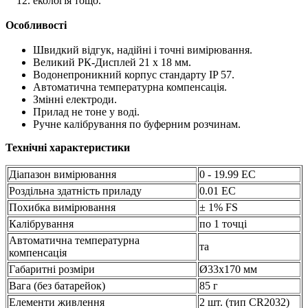
екологія тощо.
Особливості
Швидкий відгук, надійні і точні вимірювання.
Великий РК-Дисплей 21 х 18 мм.
Водонепроникний корпус стандарту IP 57.
Автоматична температурна компенсація.
Змінні електроди.
Прилад не тоне у воді.
Ручне калібрування по буферним розчинам.
Технічні характеристики
Діапазон вимірювання
0 - 19.99 EC
Роздільна здатність приладу
0.01 EC
Похибка вимірювання
± 1% FS
Калібрування
по 1 точці
Автоматична температурна
та
компенсація
Габаритні розміри
Ø33x170 мм
Вага (без батарейок)
85 г
Елементи живлення
2 шт. (тип CR2032)