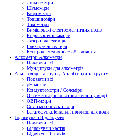
Люксометри
Шумоміри
Віброметри
Товщиноміри
Тахометри
Вимірювачі електромагнітних полів
Ендоскопічні камери
Лазерні далекоміри
Електричні тестери
Контроль медичного обладнання
Алкометри
Алкометри
Показати всі
Мундштуки для алкометрів
Аналіз води та грунту
Аналіз води та грунту
Показати всі
рН метри
Кондуктометри / Солеміри
Оксиметри (аналізатори кисню у воді)
ОВП-метри
Системи очистки води
Багатофункціональні прилади для води
Відлякувачі
Відлякувачі
Показати всі
Відлякувачі кротів
Відлякувачі птахів