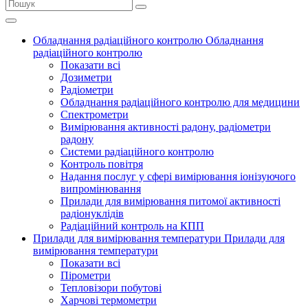
Обладнання радіаційного контролю
Обладнання
радіаційного контролю
Показати всі
Дозиметри
Радіометри
Обладнання радіаційного контролю для медицини
Спектрометри
Вимірювання активності радону, радіометри
радону
Системи радіаційного контролю
Контроль повітря
Надання послуг у сфері вимірювання іонізуючого
випромінювання
Прилади для вимірювання питомої активності
радіонуклідів
Радіаційний контроль на КПП
Прилади для вимірювання температури
Прилади для
вимірювання температури
Показати всі
Пірометри
Тепловізори побутові
Харчові термометри