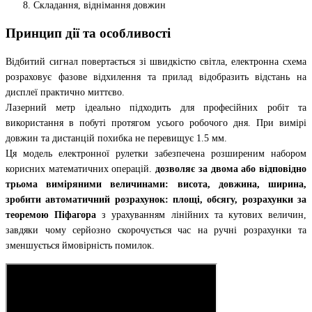
Складання, віднімання довжин
Принцип дії та особливості
Відбитий сигнал повертається зі швидкістю світла, електронна схема
розраховує фазове відхилення та прилад відобразить відстань на
дисплеї практично миттєво.
Лазерний метр ідеально підходить для професійних робіт та
використання в побуті протягом усього робочого дня. При вимірі
довжин та дистанцій похибка не перевищує 1.5 мм.
Ця модель електронної рулетки забезпечена розширеним набором
корисних математичних операцій.
дозволяє за двома або відповідно
трьома виміряними величинами: висота, довжина, ширина,
зробити автоматичний розрахунок: площі, обсягу, розрахунки за
теоремою Піфагора
з урахуванням лінійних та кутових величин,
завдяки чому серйозно скорочується час на ручні розрахунки та
зменшується ймовірність помилок.