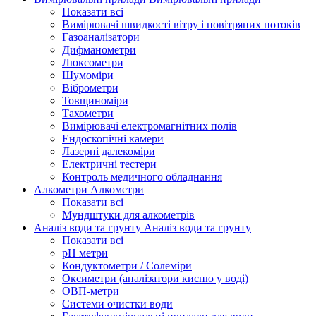
Показати всі
Вимірювачі швидкості вітру і повітряних потоків
Газоаналізатори
Дифманометри
Люксометри
Шумоміри
Віброметри
Товщиноміри
Тахометри
Вимірювачі електромагнітних полів
Ендоскопічні камери
Лазерні далекоміри
Електричні тестери
Контроль медичного обладнання
Алкометри
Алкометри
Показати всі
Мундштуки для алкометрів
Аналіз води та грунту
Аналіз води та грунту
Показати всі
рН метри
Кондуктометри / Солеміри
Оксиметри (аналізатори кисню у воді)
ОВП-метри
Системи очистки води