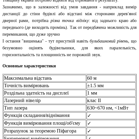
Товщину екрана потрібно відняти від отриманого результату.
Зазначимо, що в залежності від умов завдання - наприклад вимір
дистанції до стіни будівлі або відстані між сторонами дерев'яної
дверної рами, потрібна
різна точка відліку
: від заднього краю або
переднього (де виходить промінь). Так от передбачена можливість для
перемикання, що дуже зручно
І остання "вишенька" - тут присутній навіть
бульбашковий рівень
, що
безумовно оцінять будівельники, для яких паралельність,
горизонтальність та площинність не порожній звук.
Основные характеристики
Максимальна відстань
60 м
Точність вимірювань
±1.5 мм
Роздільна здатність на дисплеї
1 мм
Лазерний нівелір
клас ІІ
Тип лазера
630~670 нм, <1мВт
Функція складання/віднімання
✓
Функція вимірювання площі/об'єму
✓
Розрахунок за теоремою Піфагора
✓
Безперервні вимірювання
✓