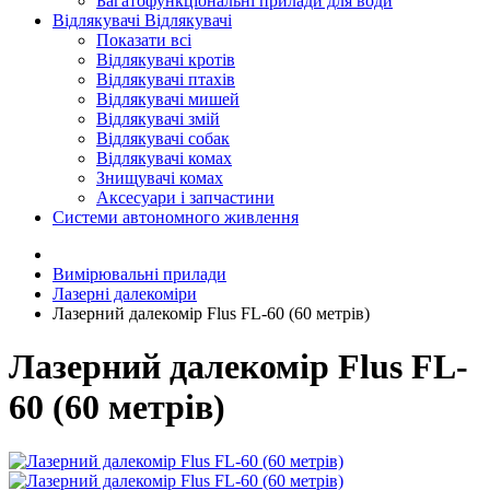
Багатофункціональні прилади для води
Відлякувачі
Відлякувачі
Показати всі
Відлякувачі кротів
Відлякувачі птахів
Відлякувачі мишей
Відлякувачі змій
Відлякувачі собак
Відлякувачі комах
Знищувачі комах
Аксесуари і запчастини
Системи автономного живлення
Вимірювальні прилади
Лазерні далекоміри
Лазерний далекомір Flus FL-60 (60 метрів)
Лазерний далекомір Flus FL-
60 (60 метрів)