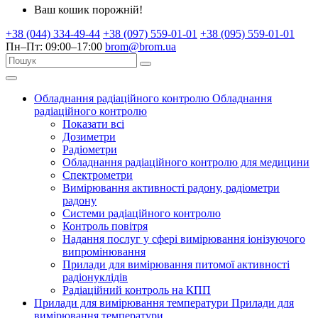
Ваш кошик порожній!
+38 (044) 334-49-44
+38 (097) 559-01-01
+38 (095) 559-01-01
Пн–Пт: 09:00–17:00
brom@brom.ua
Обладнання радіаційного контролю
Обладнання
радіаційного контролю
Показати всі
Дозиметри
Радіометри
Обладнання радіаційного контролю для медицини
Спектрометри
Вимірювання активності радону, радіометри
радону
Системи радіаційного контролю
Контроль повітря
Надання послуг у сфері вимірювання іонізуючого
випромінювання
Прилади для вимірювання питомої активності
радіонуклідів
Радіаційний контроль на КПП
Прилади для вимірювання температури
Прилади для
вимірювання температури