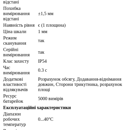
відстані
Похибка
вимірювання
±1,5 мм
відстані
Наявність рівня
є (1 площина)
Ціна шкали
1 мм
Режим
так
сканування
Серійні
так
вимірювання
Клас захисту
IP54
Час
0.3 с
вимірювання
Додаткові
Розрахунок обсягу, Додавання-віднімання
властивості
довжин, Сторони трикутника, розрахунок
відлякувачів
площі
Ресурс
5000 вимірів
батарейок
Експлуатаційні характеристики
Діапазон
робочих
0...40°C
температур