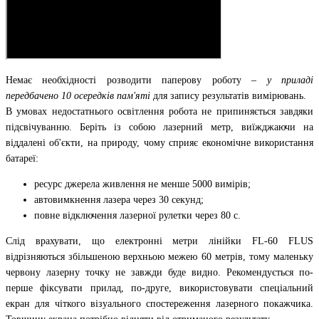
Немає необхідності розводити паперову роботу –
у приладі
передбачено 10 осередків пам'яті
для запису результатів вимірювань.
В умовах недостатнього освітлення робота не припиняється завдяки
підсвічуванню. Беріть із собою лазерний метр, виїжджаючи на
віддалені об'єкти, на природу, чому сприяє економічне використання
батареї:
ресурс джерела живлення не менше 5000 вимірів;
автовимкнення лазера через 30 секунд;
повне відключення лазерної рулетки через 80 с.
Слід врахувати, що електронні метри лінійки FL-60 FLUS
відрізняються збільшеною верхньою межею 60 метрів, тому маленьку
червону лазерну точку не завжди буде видно. Рекомендується по-
перше фіксувати прилад, по-друге, використовувати спеціальний
екран для чіткого візуального спостереження лазерного покажчика.