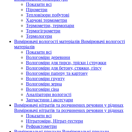
Показати всі
Пірометри
Тепловізори побутові
Харчові термометри
Термометри, термопари
Термогігрометри
Термологери
Вимірювачі вологості матеріалів
Вимірювачі вологості
матеріалів
Показати всі
Вологоміри деревини
Вологоміри для тирси, тріски і стружки
Вологоміри для бетону, стяжки, гіпсу
Вологоміри паперу та картону
Вологоміри грунту
Вологоміри зерна
Вологоміри сіна
Аналізатори вологості
Запчастини і аксесуари
Вимірювачі нітратів та розчинених речовин у рідинах
Вимірювачі нітратів та розчинених речовин у рідинах
Показати всі
Нітратоміри, Нітрат-тестери
Рефрактометри
Вимірювальні прилади
Вимірювальні прилади