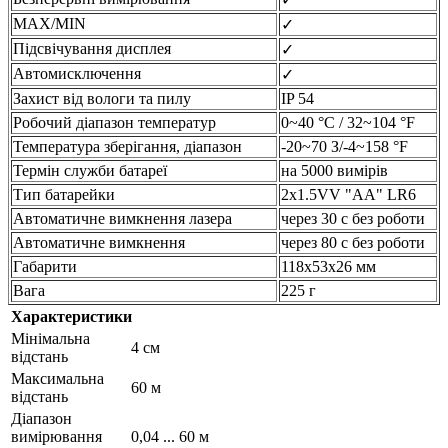
MAX/MIN
✓
Підсвічування дисплея
✓
Автомисключення
✓
Захист від вологи та пилу
IP 54
Робочий діапазон температур
0~40 °C / 32~104 °F
Температура зберігання, діапазон
-20~70 З/-4~158 °F
Термін служби батареї
на 5000 вимірів
Тип батарейки
2х1.5VV "AA" LR6
Автоматичне вимкнення лазера
через 30 с без роботи
Автоматичне вимкнення
через 80 с без роботи
Габарити
118х53х26 мм
Вага
225 г
Характеристики
Мінімальна
4 см
відстань
Максимальна
60 м
відстань
Діапазон
вимірювання
0,04 ... 60 м