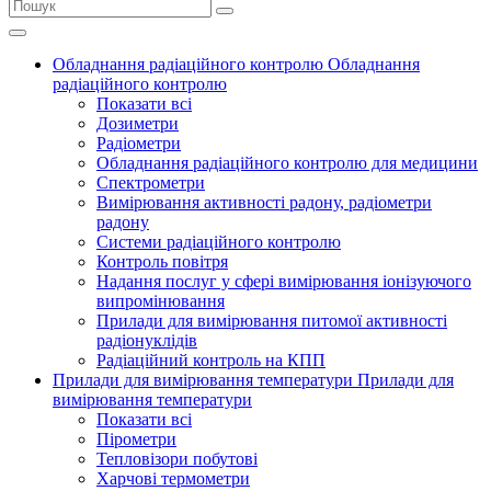
Обладнання радіаційного контролю
Обладнання
радіаційного контролю
Показати всі
Дозиметри
Радіометри
Обладнання радіаційного контролю для медицини
Спектрометри
Вимірювання активності радону, радіометри
радону
Системи радіаційного контролю
Контроль повітря
Надання послуг у сфері вимірювання іонізуючого
випромінювання
Прилади для вимірювання питомої активності
радіонуклідів
Радіаційний контроль на КПП
Прилади для вимірювання температури
Прилади для
вимірювання температури
Показати всі
Пірометри
Тепловізори побутові
Харчові термометри