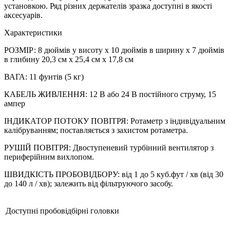
установкою. Ряд різних держателів зразка доступні в якості
аксесуарів.
Характеристики
РОЗМІР: 8 дюймів у висоту x 10 дюймів в ширину x 7 дюймів
в глибину 20,3 см x 25,4 см x 17,8 см
ВАГА: 11 фунтів (5 кг)
КАБЕЛЬ ЖИВЛЕННЯ: 12 В або 24 В постійного струму, 15
ампер
ІНДИКАТОР ПОТОКУ ПОВІТРЯ: Ротаметр з індивідуальним
калібруванням; поставляється з захистом ротаметра.
РУШІЙ ПОВІТРЯ: Двоступеневий турбінний вентилятор з
периферійним вихлопом.
ШВИДКІСТЬ ПРОБОВІДБОРУ: від 1 до 5 куб.фут / хв (від 30
до 140 л / хв); залежить від фільтруючого засобу.
Доступні пробовідбірні головки