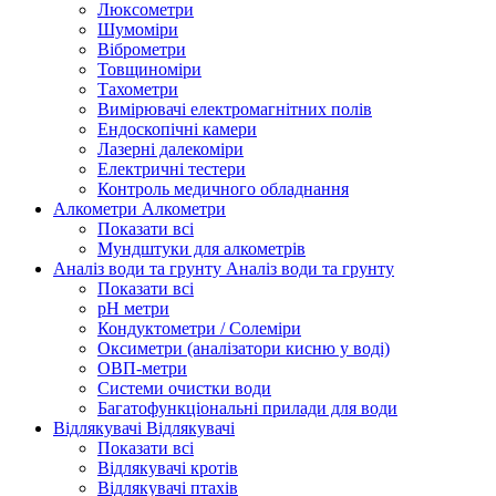
Люксометри
Шумоміри
Віброметри
Товщиноміри
Тахометри
Вимірювачі електромагнітних полів
Ендоскопічні камери
Лазерні далекоміри
Електричні тестери
Контроль медичного обладнання
Алкометри
Алкометри
Показати всі
Мундштуки для алкометрів
Аналіз води та грунту
Аналіз води та грунту
Показати всі
рН метри
Кондуктометри / Солеміри
Оксиметри (аналізатори кисню у воді)
ОВП-метри
Системи очистки води
Багатофункціональні прилади для води
Відлякувачі
Відлякувачі
Показати всі
Відлякувачі кротів
Відлякувачі птахів