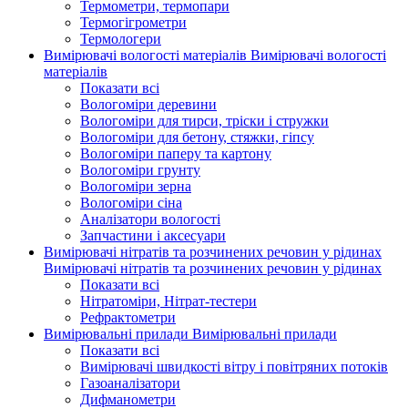
Термометри, термопари
Термогігрометри
Термологери
Вимірювачі вологості матеріалів
Вимірювачі вологості
матеріалів
Показати всі
Вологоміри деревини
Вологоміри для тирси, тріски і стружки
Вологоміри для бетону, стяжки, гіпсу
Вологоміри паперу та картону
Вологоміри грунту
Вологоміри зерна
Вологоміри сіна
Аналізатори вологості
Запчастини і аксесуари
Вимірювачі нітратів та розчинених речовин у рідинах
Вимірювачі нітратів та розчинених речовин у рідинах
Показати всі
Нітратоміри, Нітрат-тестери
Рефрактометри
Вимірювальні прилади
Вимірювальні прилади
Показати всі
Вимірювачі швидкості вітру і повітряних потоків
Газоаналізатори
Дифманометри