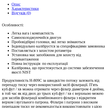
Опис
Характеристики
Відгуків (0)
Особливості:
Легка вага і компактність
Самоохолоджуючийся двигун
Пробовідбірні головки, які легко знімаються
Індивідуально калібруєтся за специфікаціями замовника
Поставляється з захистом ротаметра
Установка має запобіжник для захисту від
перевантаження
Повна інструкція по експлуатації
Калібровка, що простежується до системи забезпечення
якості NIST
Продуктивність H-809C за швидкістю потоку залежить від
перепаду тиску через використаний засіб фільтрації. П'ять
куб.фут / хв можна отримати через фільтр діаметром 4 дюйма,
в той час як від двох до трьох куб.фут / хв є верхньою межею
для засобів фільтрації комбінованого фільтра з відкритим
верхом і вугільного патрона. Фільтри і патрони з високим
перепадом тиску не рекомендується використовувати з цією