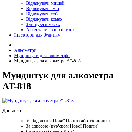
Відлякувачі мишей
Відлякувачі змій
Відлякувачі собак
Відлякувачі комах
Знищувачі комах
Аксесуари і запчастини
Інвертори для будинку
Алкометри
Мундштуки для алкометрів
Мундштук для алкометра AT-818
Мундштук для алкометра
AT-818
Доставка
У відділення Нової Пошти або Укрпошти
За адресою (кур'єром Нової Пошти)
Самовивіз (тільки Київ)