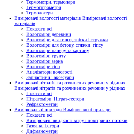
Термометри, термопари
Термогігрометри
Термологери
Вимірювачі вологості матеріалів
Вимірювачі вологості
матеріалів
Показати всі
Вологоміри деревини
Вологоміри для тирси, тріски і стружки
Вологоміри для бетону, стяжки, гіпсу
Вологоміри паперу та картону
Вологоміри грунту
Вологоміри зерна
Вологоміри сіна
Аналізатори вологості
Запчастини і аксесуари
Вимірювачі нітратів та розчинених речовин у рідинах
Вимірювачі нітратів та розчинених речовин у рідинах
Показати всі
Нітратоміри, Нітрат-тестери
Рефрактометри
Вимірювальні прилади
Вимірювальні прилади
Показати всі
Вимірювачі швидкості вітру і повітряних потоків
Газоаналізатори
Дифманометри