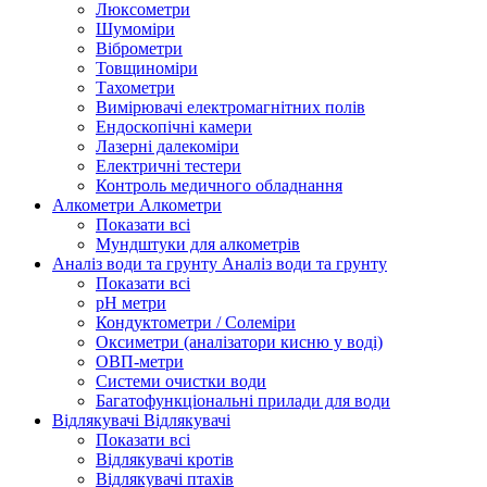
Люксометри
Шумоміри
Віброметри
Товщиноміри
Тахометри
Вимірювачі електромагнітних полів
Ендоскопічні камери
Лазерні далекоміри
Електричні тестери
Контроль медичного обладнання
Алкометри
Алкометри
Показати всі
Мундштуки для алкометрів
Аналіз води та грунту
Аналіз води та грунту
Показати всі
рН метри
Кондуктометри / Солеміри
Оксиметри (аналізатори кисню у воді)
ОВП-метри
Системи очистки води
Багатофункціональні прилади для води
Відлякувачі
Відлякувачі
Показати всі
Відлякувачі кротів
Відлякувачі птахів