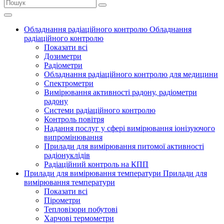
Обладнання радіаційного контролю
Обладнання
радіаційного контролю
Показати всі
Дозиметри
Радіометри
Обладнання радіаційного контролю для медицини
Спектрометри
Вимірювання активності радону, радіометри
радону
Системи радіаційного контролю
Контроль повітря
Надання послуг у сфері вимірювання іонізуючого
випромінювання
Прилади для вимірювання питомої активності
радіонуклідів
Радіаційний контроль на КПП
Прилади для вимірювання температури
Прилади для
вимірювання температури
Показати всі
Пірометри
Тепловізори побутові
Харчові термометри