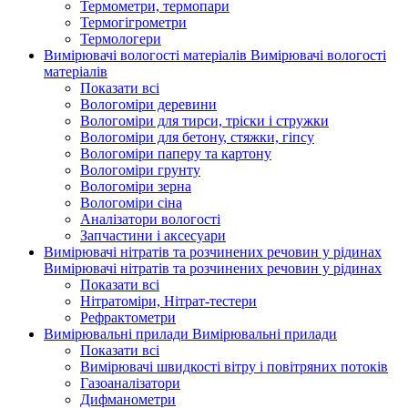
Термометри, термопари
Термогігрометри
Термологери
Вимірювачі вологості матеріалів
Вимірювачі вологості
матеріалів
Показати всі
Вологоміри деревини
Вологоміри для тирси, тріски і стружки
Вологоміри для бетону, стяжки, гіпсу
Вологоміри паперу та картону
Вологоміри грунту
Вологоміри зерна
Вологоміри сіна
Аналізатори вологості
Запчастини і аксесуари
Вимірювачі нітратів та розчинених речовин у рідинах
Вимірювачі нітратів та розчинених речовин у рідинах
Показати всі
Нітратоміри, Нітрат-тестери
Рефрактометри
Вимірювальні прилади
Вимірювальні прилади
Показати всі
Вимірювачі швидкості вітру і повітряних потоків
Газоаналізатори
Дифманометри