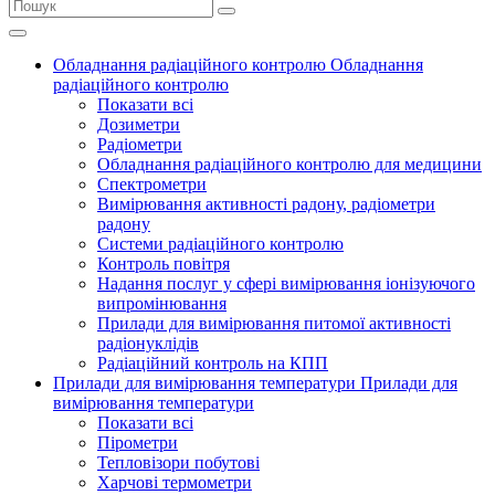
Обладнання радіаційного контролю
Обладнання
радіаційного контролю
Показати всі
Дозиметри
Радіометри
Обладнання радіаційного контролю для медицини
Спектрометри
Вимірювання активності радону, радіометри
радону
Системи радіаційного контролю
Контроль повітря
Надання послуг у сфері вимірювання іонізуючого
випромінювання
Прилади для вимірювання питомої активності
радіонуклідів
Радіаційний контроль на КПП
Прилади для вимірювання температури
Прилади для
вимірювання температури
Показати всі
Пірометри
Тепловізори побутові
Харчові термометри