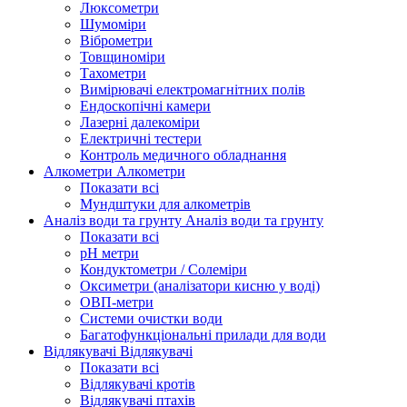
Люксометри
Шумоміри
Віброметри
Товщиноміри
Тахометри
Вимірювачі електромагнітних полів
Ендоскопічні камери
Лазерні далекоміри
Електричні тестери
Контроль медичного обладнання
Алкометри
Алкометри
Показати всі
Мундштуки для алкометрів
Аналіз води та грунту
Аналіз води та грунту
Показати всі
рН метри
Кондуктометри / Солеміри
Оксиметри (аналізатори кисню у воді)
ОВП-метри
Системи очистки води
Багатофункціональні прилади для води
Відлякувачі
Відлякувачі
Показати всі
Відлякувачі кротів
Відлякувачі птахів