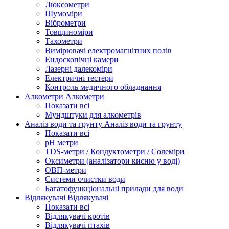
Люксометри
Шумоміри
Віброметри
Товщиноміри
Тахометри
Вимірювачі електромагнітних полів
Ендоскопічні камери
Лазерні далекоміри
Електричні тестери
Контроль медичного обладнання
Алкометри
Алкометри
Показати всі
Мундштуки для алкометрів
Аналіз води та грунту
Аналіз води та грунту
Показати всі
рН метри
TDS-метри / Кондуктометри / Солеміри
Оксиметри (аналізатори кисню у воді)
ОВП-метри
Системи очистки води
Багатофункціональні прилади для води
Відлякувачі
Відлякувачі
Показати всі
Відлякувачі кротів
Відлякувачі птахів