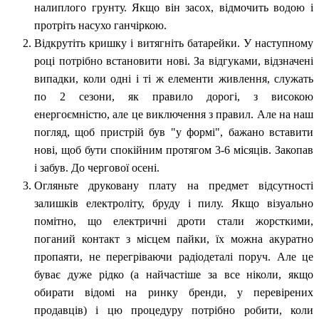
налиплого грунту. Якщо він засох, відмочить водою і
протріть насухо ганчіркою.
Відкрутіть кришку і витягніть батарейки. У наступному
році потрібно встановити нові. За відгуками, відзначені
випадки, коли одні і ті ж елементи живлення, служать
по 2 сезони, як правило дорогі, з високою
енергоємністю, але це виключення з правил. Але на наш
погляд, щоб пристрій був "у формі", бажано вставити
нові, щоб бути спокійним протягом 3-6 місяців. Закопав
і забув. До чергової осені.
Огляньте друковану плату на предмет відсутності
залишків електроліту, бруду і пилу. Якщо візуально
помітно, що електричні дроти стали жорсткими,
поганий контакт з місцем пайки, їх можна акуратно
пропаяти, не перегріваючи радіодеталі поруч. Але це
буває дуже рідко (а найчастіше за все ніколи, якщо
обирати відомі на ринку бренди, у перевірених
продавців) і цю процедуру потрібно робити, коли