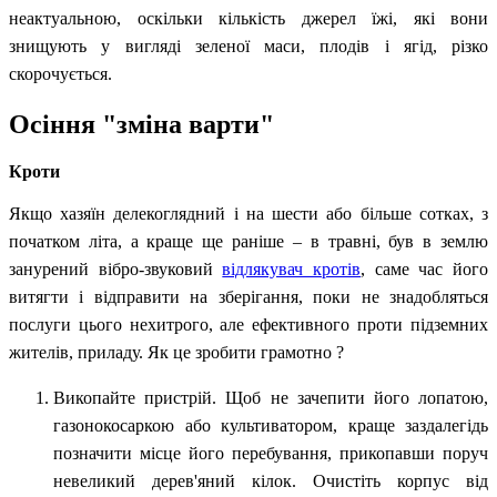
неактуальною, оскільки кількість джерел їжі, які вони
знищують у вигляді зеленої маси, плодів і ягід, різко
скорочується.
Осіння "зміна варти"
Кроти
Якщо хазяїн делекоглядний і на шести або більше сотках, з
початком літа, а краще ще раніше – в травні, був в землю
занурений вібро-звуковий
відлякувач кротів
, саме час його
витягти і відправити на зберігання, поки не знадобляться
послуги цього нехитрого, але ефективного проти підземних
жителів, приладу. Як це зробити грамотно ?
Викопайте пристрій. Щоб не зачепити його лопатою,
газонокосаркою або культиватором, краще заздалегідь
позначити місце його перебування, прикопавши поруч
невеликий дерев'яний кілок.
Очистіть корпус від