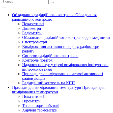
Обладнання радіаційного контролю
Обладнання
радіаційного контролю
Показати всі
Дозиметри
Радіометри
Обладнання радіаційного контролю для медицини
Спектрометри
Вимірювання активності радону, радіометри
радону
Системи радіаційного контролю
Контроль повітря
Надання послуг у сфері вимірювання іонізуючого
випромінювання
Прилади для вимірювання питомої активності
радіонуклідів
Радіаційний контроль на КПП
Прилади для вимірювання температури
Прилади для
вимірювання температури
Показати всі
Пірометри
Тепловізори побутові
Харчові термометри