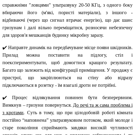
справжніми "ловцями" ультразвуку 20-50 КГц, з одного боку
вбираючи його (м'які, пористі матеріали), з іншого -
відбиваючі (через що сигнал втрачає енергію), що дає шанс
гризунам і далі вільно переміщатися, розносячи небезпечну
для здоров'я мешканців будинку мікробну заразу.
✔️ Направте динамік на передбачуване місце появи шкідників.
Прилад можна поставити на підлогу, стіл і
поекспериментувати, щоб домогтися кращого результату.
Багато що залежить від конфігурації приміщення. У продажу є
пристрої, що закріплюються на стіну або відразу
підключаються в розетку - їм взагалі дроти не потрібні.
✔️ Процес відлякування повинен бути безперервним.
Вимкнув – гризуни повернуться.
До речі та ж сама проблема і
з кротами
.
Суть в тому, що при цілодобовій роботі кімната
постійно “наповнена” ультразвуковим потоком, який молоде і
старе покоління сприймають завдяки високій чутливості