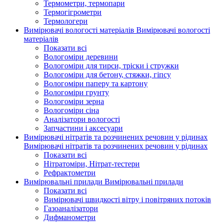
Термометри, термопари
Термогігрометри
Термологери
Вимірювачі вологості матеріалів
Вимірювачі вологості
матеріалів
Показати всі
Вологоміри деревини
Вологоміри для тирси, тріски і стружки
Вологоміри для бетону, стяжки, гіпсу
Вологоміри паперу та картону
Вологоміри грунту
Вологоміри зерна
Вологоміри сіна
Аналізатори вологості
Запчастини і аксесуари
Вимірювачі нітратів та розчинених речовин у рідинах
Вимірювачі нітратів та розчинених речовин у рідинах
Показати всі
Нітратоміри, Нітрат-тестери
Рефрактометри
Вимірювальні прилади
Вимірювальні прилади
Показати всі
Вимірювачі швидкості вітру і повітряних потоків
Газоаналізатори
Дифманометри