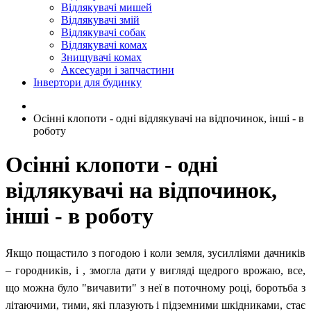
Відлякувачі мишей
Відлякувачі змій
Відлякувачі собак
Відлякувачі комах
Знищувачі комах
Аксесуари і запчастини
Інвертори для будинку
Осінні клопоти - одні відлякувачі на відпочинок, інші - в
роботу
Осінні клопоти - одні
відлякувачі на відпочинок,
інші - в роботу
Якщо пощастило з погодою і коли земля, зусилліями дачників
– городників, і , змогла дати у вигляді щедрого врожаю, все,
що можна було "вичавити" з неї в поточному році, боротьба з
літаючими, тими, які плазують і підземними шкідниками, стає