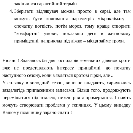
закінчився гарантійний термін.
Зберігати відлякувач можна просто в сараї, але там
можуть бути коливання параметрів мікроклімату –
спочатку вогкість, потім мороз, тому краще створити
"комфортні" умови, поклавши десь в житловому
приміщенні, наприклад під ліжко – місця займе трохи.
Нюанс ! Здавалось би для господарів земельних ділянок кроти
вже не представляють інтересу, принаймні, до початку
наступного сезону, коли з'являться кротові гірки, але ...
У сплячку в холодний сезон, вони не впадають, харчуючись
заздалегідь припасеними запасами. Більш того, продовжують
переміщатися під землею, нижче рівня промерзання. І навіть
можуть створювати проблеми у теплицях. У цьому випадку
Вашому помічнику зарано спати !