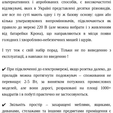
альтернативних і апробованих способів, є високочастотні
відлякувачі, яких в Україні представлені десятки різновидів,
але все по суті мають одну і ту ж базову основу: один або
кілька ультразвукових випромінювачів, підключаються як
правило до мережі 220 В (але можна вибрати і з живленням
від батарейки Крона), що направляються в місця появи
голодних і хворобливо-небезпечних мишей і щурів.
І тут теж є свій набір порад. Тільки не по виведенню з
експлуатації, а навпаки по введенню !
✔️ При підключенні до електромережі, якщо розетка далеко, до
приладів можна протягнути подовжувач – споживання не
перевищує 2-5 Вт, за винятком потужних промислових
моделей, але вони дорогі, розраховані на площі 1000+
квадратів і в побуті практично не застосовуються.
✔️ Звільніть простір – захаращені меблями, ящиками,
диванами, стелажами та іншими предметами приміщення є