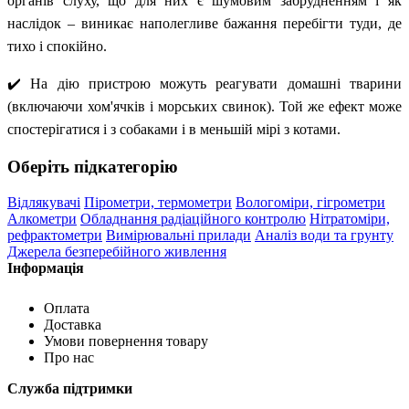
органів слуху, що для них є шумовим забрудненням і як
наслідок – виникає наполегливе бажання перебігти туди, де
тихо і спокійно.
✔️ На дію пристрою можуть реагувати домашні тварини
(включаючи хом'ячків і морських свинок). Той же ефект може
спостерігатися і з собаками і в меньшій мірі з котами.
Оберіть підкатегорію
Відлякувачі
Пірометри, термометри
Вологоміри, гігрометри
Алкометри
Обладнання радіаційного контролю
Нітратоміри,
рефрактометри
Вимірювальні прилади
Аналіз води та грунту
Джерела безперебійного живлення
Інформація
Оплата
Доставка
Умови повернення товару
Про нас
Служба підтримки