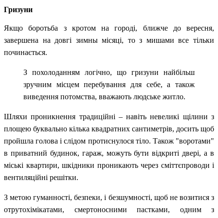
Гризуни
Якщо боротьба з кротом на городі, ближче до вересня,
завершена на довгі зимны місяці, то з мишами все тільки
починається.
З похолоданням логічно, що гризуни найбільш
зручним місцем перебування для себе, а також
виведення потомства, вважають людське житло.
Шляхи проникнення традиційні – навіть невеликі щілини з
площею буквально кілька квадратних сантиметрів, досить щоб
пройшла голова і слідом протиснулося тіло. Також "воротами"
в приватний будинок, гараж, можуть бути відкриті двері, а в
міські квартири, шкідники проникають через сміттєпроводи і
вентиляційні решітки.
З метою гуманності, безпеки, і безшумності, щоб не возитися з
отрутохімікатами, смертоносними пастками, одним з