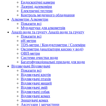
Ендоскопічні камери
Лазерні далекоміри
Електричні тестери
Контроль медичного обладнання
Алкометри
Алкометри
Показати всі
Мундштуки для алкометрів
Аналіз води та грунту
Аналіз води та грунту
Показати всі
рН метри
TDS-метри / Кондуктометри / Солеміри
Оксиметри (аналізатори кисню у воді)
ОВП-метри
Системи очистки води
Багатофункціональні прилади для води
Відлякувачі
Відлякувачі
Показати всі
Відлякувачі кротів
Відлякувачі птахів
Відлякувачі мишей
Відлякувачі змій
Відлякувачі собак
Відлякувачі комах
Знищувачі комах
Аксесуари і запчастини