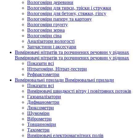
Вологоміри деревини
Вологоміри для тирси, тріски і стружки
Вологоміри для бетону, стяжки, гіпсу
Вологоміри паперу та картону
Вологоміри грунту
Вологоміри зерна
Вологоміри сіна
Аналізатори вологості
Запчастини і аксесуари
Вимірювачі нітратів та розчинених речовин у рідинах
Вимірювачі нітратів та розчинених речовин у рідинах
Показати всі
Нітратоміри, Нітрат-тестери
Рефрактометри
Вимірювальні прилади
Вимірювальні прилади
Показати всі
Вимірювачі швидкості вітру і повітряних потоків
Газоаналізатори
Дифманометри
Люксометри
Шумоміри
Віброметри
Товщиноміри
Тахометри
Вимірювачі електромагнітних полів