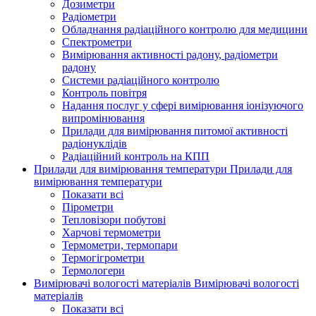
Дозиметри
Радіометри
Обладнання радіаційного контролю для медицини
Спектрометри
Вимірювання активності радону, радіометри
радону
Системи радіаційного контролю
Контроль повітря
Надання послуг у сфері вимірювання іонізуючого
випромінювання
Прилади для вимірювання питомої активності
радіонуклідів
Радіаційний контроль на КПП
Прилади для вимірювання температури
Прилади для
вимірювання температури
Показати всі
Пірометри
Тепловізори побутові
Харчові термометри
Термометри, термопари
Термогігрометри
Термологери
Вимірювачі вологості матеріалів
Вимірювачі вологості
матеріалів
Показати всі