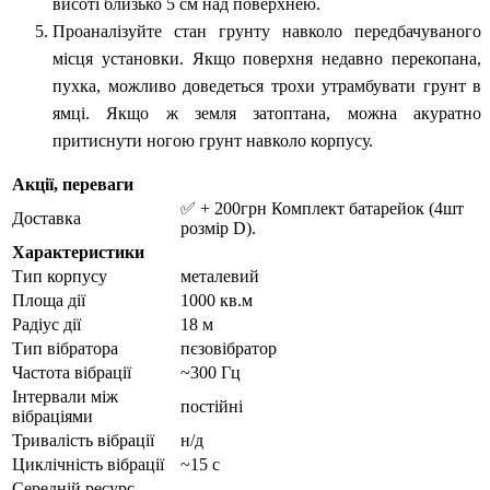
висоті близько 5 см над поверхнею.
Проаналізуйте стан грунту навколо передбачуваного
місця установки. Якщо поверхня недавно перекопана,
пухка, можливо доведеться трохи утрамбувати грунт в
ямці. Якщо ж земля затоптана, можна акуратно
притиснути ногою грунт навколо корпусу.
Акції, переваги
✅ + 200грн Комплект батарейок (4шт
Доставка
розмір D).
Характеристики
Тип корпусу
металевий
Площа дії
1000 кв.м
Радіус дії
18 м
Тип вібратора
пєзовібратор
Частота вібрації
~300 Гц
Інтервали між
постійні
вібраціями
Тривалість вібрації
н/д
Циклічність вібрації
~15 с
Середній ресурс