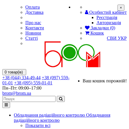
Оплата
×
Доставка
Особистий кабінет
Реєстрація
Про нас
Авторизація
Контакти
Закладки (0)
Новини
Кошик
Статті
СВИ
УКР
0 товар(ів)
+38 (044) 334-49-44
+38 (097) 559-
Ваш кошик порожній!
01-01
+38 (095) 559-01-01
Пн–Пт: 09:00–17:00
brom@brom.ua
Обладнання радіаційного контролю
Обладнання
радіаційного контролю
Показати всі