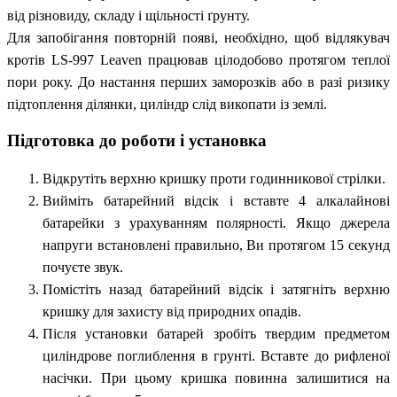
від різновиду, складу і щільності ґрунту.
Для запобігання повторній появі, необхідно, щоб відлякувач
кротів LS-997 Leaven працював цілодобово протягом теплої
пори року. До настання перших заморозків або в разі ризику
підтоплення ділянки, циліндр слід викопати із землі.
Підготовка до роботи і установка
Відкрутіть верхню кришку проти годинникової стрілки.
Вийміть батарейний відсік і вставте 4 алкалайнові
батарейки з урахуванням полярності. Якщо джерела
напруги встановлені правильно, Ви протягом 15 секунд
почуєте звук.
Помістіть назад батарейний відсік і затягніть верхню
кришку для захисту від природних опадів.
Після установки батарей зробіть твердим предметом
циліндрове поглиблення в грунті. Вставте до рифленої
насічки. При цьому кришка повинна залишитися на