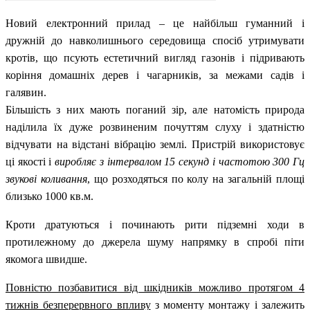
Новий електронний прилад – це найбільш гуманний і
дружній до навколишнього середовища спосіб утримувати
кротів, що псують естетичний вигляд газонів і підривають
коріння домашніх дерев і чагарників, за межами садів і
галявин.
Більшість з них мають поганий зір, але натомість природа
наділила їх дуже розвиненим почуттям слуху і здатністю
відчувати на відстані вібрацію землі. Пристрій використовує
ці якості і
виробляє з інтервалом 15 секунд і частотою 300 Гц
звукові коливання
, що розходяться по колу на загальній площі
близько 1000 кв.м.
Кроти дратуються і починають рити підземні ходи в
протилежному до джерела шуму напрямку в спробі піти
якомога швидше.
Повністю позбавитися від шкідників можливо протягом 4
тижнів безперервного впливу
з моменту монтажу і залежить