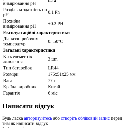
0-14
вимірювання pH
Роздільна здатність по
0.1 Ph
pH
Похибка
±0.2 PH
вимірювання pH
Експлуатаційні характеристики
Діапазон робочих
0...50°С
температур
Загальні характеристики
К-ть елементів
3 шт.
живлення
Тип батарейок
LR44
Розміри
175x51x25 мм
Вага
77 г
Країна виробник
Китай
Гарантія
6 міс.
Написати відгук
Будь ласка
авторизуйтесь
або
створіть обліковий запис
перед
тим як написати відгук