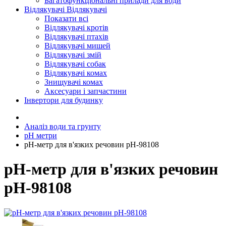
Багатофункціональні прилади для води
Відлякувачі
Відлякувачі
Показати всі
Відлякувачі кротів
Відлякувачі птахів
Відлякувачі мишей
Відлякувачі змій
Відлякувачі собак
Відлякувачі комах
Знищувачі комах
Аксесуари і запчастини
Інвертори для будинку
Аналіз води та грунту
рН метри
рН-метр для в'язких речовин рН-98108
рН-метр для в'язких речовин
рН-98108