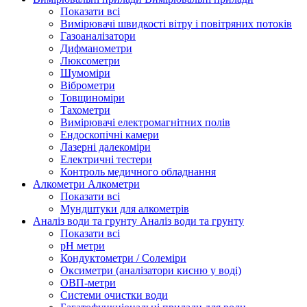
Показати всі
Вимірювачі швидкості вітру і повітряних потоків
Газоаналізатори
Дифманометри
Люксометри
Шумоміри
Віброметри
Товщиноміри
Тахометри
Вимірювачі електромагнітних полів
Ендоскопічні камери
Лазерні далекоміри
Електричні тестери
Контроль медичного обладнання
Алкометри
Алкометри
Показати всі
Мундштуки для алкометрів
Аналіз води та грунту
Аналіз води та грунту
Показати всі
рН метри
Кондуктометри / Солеміри
Оксиметри (аналізатори кисню у воді)
ОВП-метри
Системи очистки води