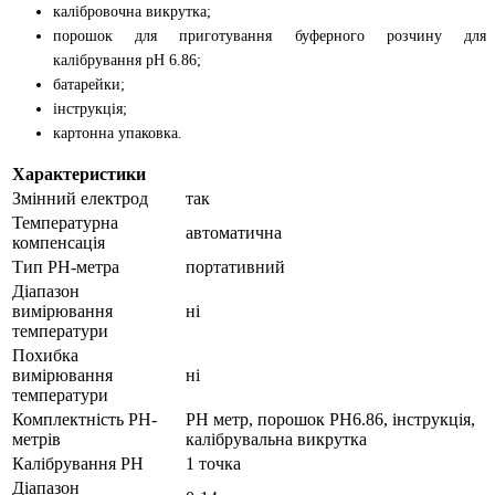
калібровочна викрутка;
порошок для приготування буферного розчину для
калібрування рН 6.86;
батарейки;
інструкція;
картонна упаковка.
Характеристики
Змінний електрод
так
Температурна
автоматична
компенсація
Тип РН-метра
портативний
Діапазон
вимірювання
ні
температури
Похибка
вимірювання
ні
температури
Комплектність PH-
РН метр, порошок РН6.86, інструкція,
метрів
калібрувальна викрутка
Калібрування PH
1 точка
Діапазон