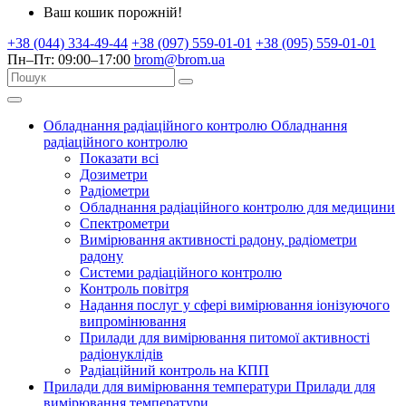
Ваш кошик порожній!
+38 (044) 334-49-44
+38 (097) 559-01-01
+38 (095) 559-01-01
Пн–Пт: 09:00–17:00
brom@brom.ua
Обладнання радіаційного контролю
Обладнання
радіаційного контролю
Показати всі
Дозиметри
Радіометри
Обладнання радіаційного контролю для медицини
Спектрометри
Вимірювання активності радону, радіометри
радону
Системи радіаційного контролю
Контроль повітря
Надання послуг у сфері вимірювання іонізуючого
випромінювання
Прилади для вимірювання питомої активності
радіонуклідів
Радіаційний контроль на КПП
Прилади для вимірювання температури
Прилади для
вимірювання температури