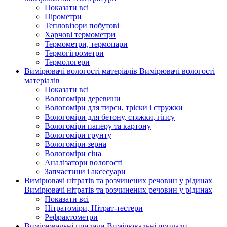
Показати всі
Пірометри
Тепловізори побутові
Харчові термометри
Термометри, термопари
Термогігрометри
Термологери
Вимірювачі вологості матеріалів
Вимірювачі вологості
матеріалів
Показати всі
Вологоміри деревини
Вологоміри для тирси, тріски і стружки
Вологоміри для бетону, стяжки, гіпсу
Вологоміри паперу та картону
Вологоміри грунту
Вологоміри зерна
Вологоміри сіна
Аналізатори вологості
Запчастини і аксесуари
Вимірювачі нітратів та розчинених речовин у рідинах
Вимірювачі нітратів та розчинених речовин у рідинах
Показати всі
Нітратоміри, Нітрат-тестери
Рефрактометри
Вимірювальні прилади
Вимірювальні прилади