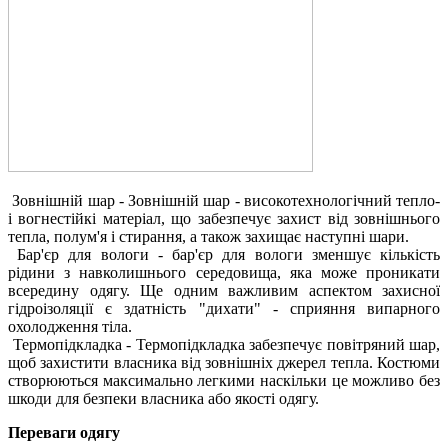
Зовнішній шар - Зовнішній шар - високотехнологічний тепло-
і вогнестійкі матеріал, що забезпечує захист від зовнішнього
тепла, полум'я і стирання, а також захищає наступні шари.
Бар'єр для вологи - бар'єр для вологи зменшує кількість
рідини з навколишнього середовища, яка може проникати
всередину одягу. Ще одним важливим аспектом захисної
гідроізоляції є здатність "дихати" - сприяння випарного
охолодження тіла.
Термопідкладка - Термопідкладка забезпечує повітряний шар,
щоб захистити власника від зовнішніх джерел тепла. Костюми
створюються максимально легкими наскільки це можливо без
шкоди для безпеки власника або якості одягу.
Переваги одягу