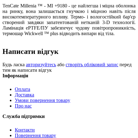
TenCate Millenia ™ - MI +9180 - це найлегша і міцна оболонка
на ринку, вона залишається гнучкою і міцною навіть після
високотемпературного впливу. Термо- і вологостійкий бар'єр
створений завдяки запатентованій нетканій 3-D технології.
Ламінація ePTFE/ПУ забезпечує чудову повітропроникність,
термошар Wickwell ™ plus відводить випари від тіла.
Написати відгук
Будь ласка
авторизуйтесь
або
створіть обліковий запис
перед
тим як написати відгук
Інформація
Оплата
Доставка
Умови повернення товару
Про нас
Служба підтримки
Контакти
Повернення товару