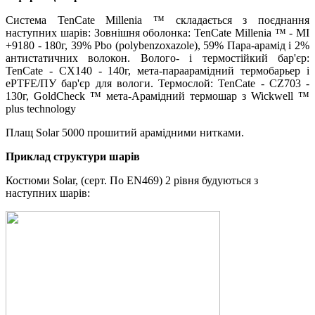
Система TenCate Millenia ™ складається з поєднання
наступних шарів: Зовнішня оболонка: TenCate Millenia ™ - MI
+9180 - 180г, 39% Pbo (polybenzoxazole), 59% Пара-арамід і 2%
антистатичних волокон. Волого- і термостійкий бар'єр:
TenCate - CX140 - 140г, мета-параарамідний термобарьер і
ePTFE/ПУ бар'єр для вологи. Термослой: TenCate - CZ703 -
130г, GoldCheck ™ мета-Арамідний термошар з Wickwell ™
plus technology
Плащ Solar 5000 прошитий арамідними нитками.
Приклад структури шарів
Костюми Solar, (серт. По EN469) 2 рівня будуються з
наступних шарів: