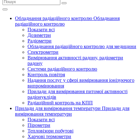
Обладнання радіаційного контролю
Обладнання
радіаційного контролю
Показати всі
Дозиметри
Радіометри
Обладнання радіаційного контролю для медицини
Спектрометри
Вимірювання активності радону, радіометри
радону
Системи радіаційного контролю
Контроль повітря
Надання послуг у сфері вимірювання іонізуючого
випромінювання
Прилади для вимірювання питомої активності
радіонуклідів
Радіаційний контроль на КПП
Прилади для вимірювання температури
Прилади для
вимірювання температури
Показати всі
Пірометри
Тепловізори побутові
Харчові термометри