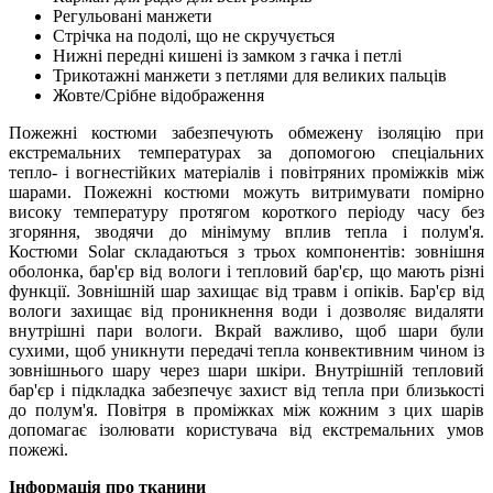
Регульовані манжети
Стрічка на подолі, що не скручується
Нижні передні кишені із замком з гачка і петлі
Трикотажні манжети з петлями для великих пальців
Жовте/Срібне відображення
Пожежні костюми забезпечують обмежену ізоляцію при
екстремальних температурах за допомогою спеціальних
тепло- і вогнестійких матеріалів і повітряних проміжків між
шарами. Пожежні костюми можуть витримувати помірно
високу температуру протягом короткого періоду часу без
згоряння, зводячи до мінімуму вплив тепла і полум'я.
Костюми Solar складаються з трьох компонентів: зовнішня
оболонка, бар'єр від вологи і тепловий бар'єр, що мають різні
функції. Зовнішній шар захищає від травм і опіків. Бар'єр від
вологи захищає від проникнення води і дозволяє видаляти
внутрішні пари вологи. Вкрай важливо, щоб шари були
сухими, щоб уникнути передачі тепла конвективним чином із
зовнішнього шару через шари шкіри. Внутрішній тепловий
бар'єр і підкладка забезпечує захист від тепла при близькості
до полум'я. Повітря в проміжках між кожним з цих шарів
допомагає ізолювати користувача від екстремальних умов
пожежі.
Інформація про тканини