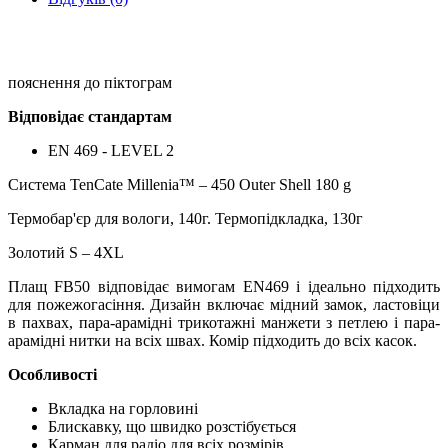
пояснення до піктограм
Відповідає стандартам
EN 469 - LEVEL 2
Система TenCate Millenia™ – 450 Outer Shell 180 g
Термобар'єр для вологи, 140г. Термопідкладка, 130г
Золотий S – 4XL
Плащ FB50 відповідає вимогам EN469 і ідеально підходить
для пожежогасіння. Дизайн включає мідний замок, ластовіци
в пахвах, пара-арамідні трикотажні манжети з петлею і пара-
арамідні нитки на всіх швах. Комір підходить до всіх касок.
Особливості
Вкладка на горловині
Блискавку, що швидко розстібується
Карман для радіо для всіх розмірів