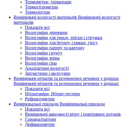
Термометри, термопари
Термогігрометри
Термологери
Вимірювачі вологості матеріалів
Вимірювачі вологості
матеріалів
Показати всі
Вологоміри деревини
Вологоміри для тирси, тріски і стружки
Вологоміри для бетону, стяжки, гіпсу
Вологоміри паперу та картону
Вологоміри грунту
Вологоміри зерна
Вологоміри сіна
Аналізатори вологості
Запчастини і аксесуари
Вимірювачі нітратів та розчинених речовин у рідинах
Вимірювачі нітратів та розчинених речовин у рідинах
Показати всі
Нітратоміри, Нітрат-тестери
Рефрактометри
Вимірювальні прилади
Вимірювальні прилади
Показати всі
Вимірювачі швидкості вітру і повітряних потоків
Газоаналізатори
Дифманометри