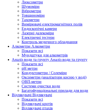
Люксометри
Шумоміри
Віброметри
Товщиноміри
Тахометри
Вимірювачі електромагнітних полів
Ендоскопічні камери
Лазерні далекоміри
Електричні тестери
Контроль медичного обладнання
Алкометри
Алкометри
Показати всі
Мундштуки для алкометрів
Аналіз води та грунту
Аналіз води та грунту
Показати всі
рН метри
Кондуктометри / Солеміри
Оксиметри (аналізатори кисню у воді)
ОВП-метри
Системи очистки води
Багатофункціональні прилади для води
Відлякувачі
Відлякувачі
Показати всі
Відлякувачі кротів
Відлякувачі птахів