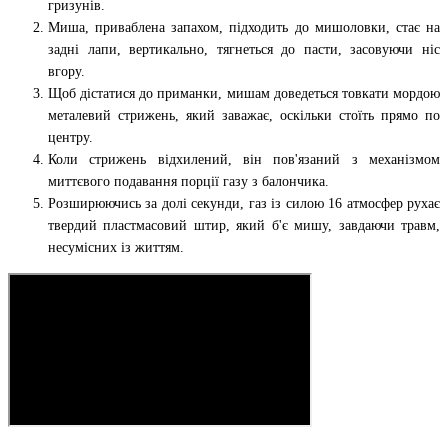
гризунів.
Миша, приваблена запахом, підходить до мишоловки, стає на
задні лапи, вертикально, тягнеться до пасти, засовуючи ніс
вгору.
Щоб дістатися до приманки, мишам доведеться товкати мордою
металевий стрижень, який заважає, оскільки стоїть прямо по
центру.
Коли стрижень відхилений, він пов'язаний з механізмом
миттєвого подавання порції газу з балончика.
Розширюючись за долі секунди, газ із силою 16 атмосфер рухає
твердий пластмасовий штир, який б'є мишу, завдаючи травм,
несумісних із життям.