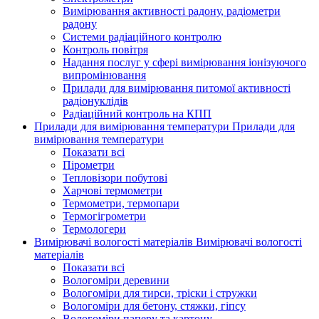
Вимірювання активності радону, радіометри
радону
Системи радіаційного контролю
Контроль повітря
Надання послуг у сфері вимірювання іонізуючого
випромінювання
Прилади для вимірювання питомої активності
радіонуклідів
Радіаційний контроль на КПП
Прилади для вимірювання температури
Прилади для
вимірювання температури
Показати всі
Пірометри
Тепловізори побутові
Харчові термометри
Термометри, термопари
Термогігрометри
Термологери
Вимірювачі вологості матеріалів
Вимірювачі вологості
матеріалів
Показати всі
Вологоміри деревини
Вологоміри для тирси, тріски і стружки
Вологоміри для бетону, стяжки, гіпсу
Вологоміри паперу та картону