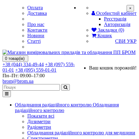
Оплата
×
Доставка
Особистий кабінет
Реєстрація
Про нас
Авторизація
Контакти
Закладки (0)
Новини
Кошик
Статті
СВИ
УКР
0 товар(ів)
+38 (044) 334-49-44
+38 (097) 559-
Ваш кошик порожній!
01-01
+38 (095) 559-01-01
Пн–Пт: 09:00–17:00
brom@brom.ua
Обладнання радіаційного контролю
Обладнання
радіаційного контролю
Показати всі
Дозиметри
Радіометри
Обладнання радіаційного контролю для медицини
Спектрометри