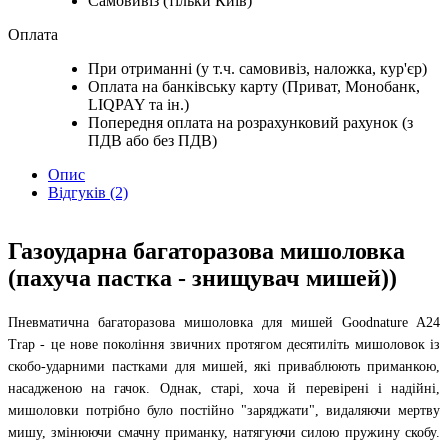
Самовивіз (тільки Київ)
Оплата
При отриманні (у т.ч. самовивіз, наложка, кур'єр)
Оплата на банківську карту (Приват, Монобанк,
LIQPAY та ін.)
Попередня оплата на розрахунковий рахунок (з
ПДВ або без ПДВ)
Опис
Відгуків (2)
Газоударна багаторазова мишоловка
(пахуча пастка - знищувач мишей))
Пневматична багаторазова мишоловка для мишей Goodnature A24
Trap - це нове покоління звичних протягом десятиліть мишоловок із
скобо-ударними пастками для мишей, які приваблюють приманкою,
насадженою на гачок. Однак, старі, хоча й перевірені і надійні,
мишоловки потрібно було постійно "заряджати", видаляючи мертву
мишу, змінюючи смачну приманку, натягуючи силою пружину скобу.