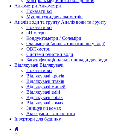
Контроль медичного обладнання
Алкометри
Алкометри
Показати всі
Мундштуки для алкометрів
Аналіз води та грунту
Аналіз води та грунту
Показати всі
рН метри
Кондуктометри / Солеміри
Оксиметри (аналізатори кисню у воді)
ОВП-метри
Системи очистки води
Багатофункціональні прилади для води
Відлякувачі
Відлякувачі
Показати всі
Відлякувачі кротів
Відлякувачі птахів
Відлякувачі мишей
Відлякувачі змій
Відлякувачі собак
Відлякувачі комах
Знищувачі комах
Аксесуари і запчастини
Інвертори для будинку