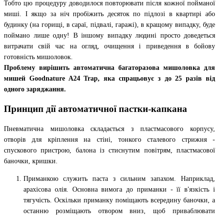
Тобто цю процедуру доводилося повторювати після кожної пойманої
миші. І якщо за ніч пробіжить десяток по підлозі в квартирі або
будинку (на горищі, в сараї, підвалі, гаражі), в кращому випадку, буде
поймано лише одну! В іншому випадку людині просто доведеться
витрачати свій час на огляд, очищення і приведення в бойову
готовність мишоловок.
Проблему вирішить автоматична багаторазова мишоловка для
мишей Goodnature A24 Trap, яка спрацьовує з до 25 разів від
одного заряджання.
Принцип дії автоматичної пастки-капкана
Пневматична мишоловка складається з пластмасового корпусу,
отворів для кріплення на стіні, тонкого сталевого стрижня -
спускового пристрою, балона із стиснутим повітрям, пластмасової
баночки, кришки.
Приманкою служить паста з сильним запахом. Наприклад,
арахісова олія. Основна вимога до приманки - її в'язкість і
тягучість. Оскільки приманку поміщають всередину баночки, а
останню розміщають отвором вниз, щоб приваблювати