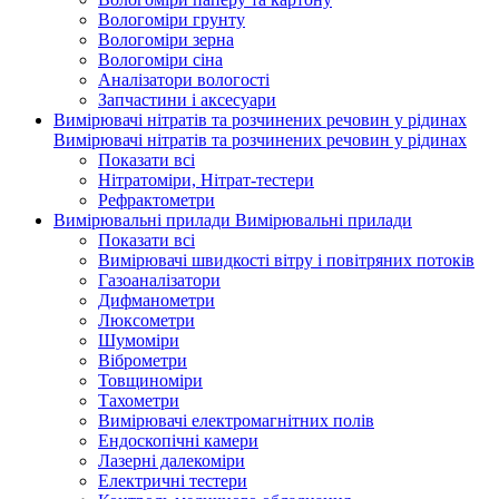
Вологоміри грунту
Вологоміри зерна
Вологоміри сіна
Аналізатори вологості
Запчастини і аксесуари
Вимірювачі нітратів та розчинених речовин у рідинах
Вимірювачі нітратів та розчинених речовин у рідинах
Показати всі
Нітратоміри, Нітрат-тестери
Рефрактометри
Вимірювальні прилади
Вимірювальні прилади
Показати всі
Вимірювачі швидкості вітру і повітряних потоків
Газоаналізатори
Дифманометри
Люксометри
Шумоміри
Віброметри
Товщиноміри
Тахометри
Вимірювачі електромагнітних полів
Ендоскопічні камери
Лазерні далекоміри
Електричні тестери