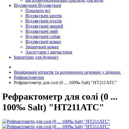
Багатофункціональні прилади для води
Відлякувачі
Відлякувачі
Показати всі
Відлякувачі кротів
Відлякувачі птахів
Відлякувачі мишей
Відлякувачі змій
Відлякувачі собак
Відлякувачі комах
Знищувачі комах
Аксесуари і запчастини
Інвертори для будинку
Вимірювачі нітратів та розчинених речовин у рідинах
Рефрактометри
Рефрактометр для солі (0 ... 100‰ Salt) "HT211ATC"
Рефрактометр для солі (0 ...
100‰ Salt) "HT211ATC"