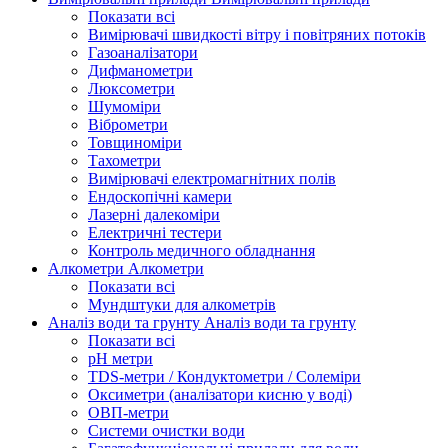
Показати всі
Вимірювачі швидкості вітру і повітряних потоків
Газоаналізатори
Дифманометри
Люксометри
Шумоміри
Віброметри
Товщиноміри
Тахометри
Вимірювачі електромагнітних полів
Ендоскопічні камери
Лазерні далекоміри
Електричні тестери
Контроль медичного обладнання
Алкометри
Алкометри
Показати всі
Мундштуки для алкометрів
Аналіз води та грунту
Аналіз води та грунту
Показати всі
рН метри
TDS-метри / Кондуктометри / Солеміри
Оксиметри (аналізатори кисню у воді)
ОВП-метри
Системи очистки води