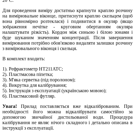
20°С.
Для проведення виміру достатньо крапнути краплю розчину
на вимірювальне віконце, притиснути краплю скельцем (щоб
вона рівномірно розтеклася) і подивитися в окуляр (якщо
зображення нечітке - круговим обертанням окуляра
налаштувати різкість). Кордон між синьою і білою зонами і
буде шуканим значенням концентрації. Після завершення
вимірювання потрібно обов'язково видаляти залишки розчину
з вимірювального віконця і скельця.
В комплект входить:
1). Рефрактометр HT211ATC;
2). Пластмасова піпетка;
3). М'яка серветка (під поролоном);
4). Викрутка для калібрування;
5). Інструкція з експлуатації (українською мовою);
6). Пластмасовий футляр.
Увага!
Прилад поставляється вже відкаліброваним. При
необхідності його можна відкалібрувати самостійно за
допомогою звичайної дистильованої води. Процедура
калібрування не являє нічого складного і детально описана в
інструкції з експлуатації.