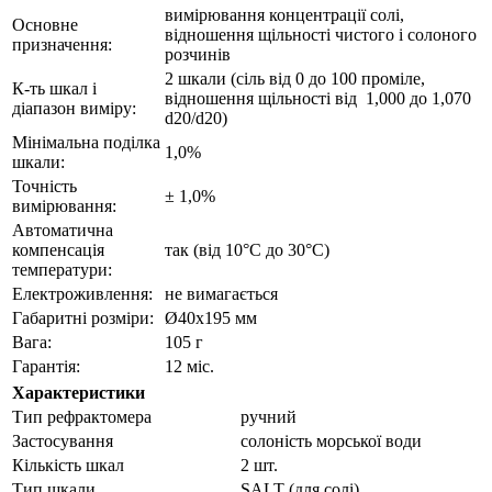
вимірювання концентрації солі,
Основне
відношення щільності чистого і солоного
призначення:
розчинів
2 шкали (сіль від 0 до 100 проміле,
К-ть шкал і
відношення щільності від 1,000 до 1,070
діапазон виміру:
d20/d20)
Мінімальна поділка
1,0%
шкали:
Точність
± 1,0%
вимірювання:
Автоматична
компенсація
так (від 10°С до 30°С)
температури:
Електроживлення:
не вимагається
Габаритні розміри:
Ø40x195 мм
Вага:
105 г
Гарантія:
12 міс.
Характеристики
Тип рефрактомера
ручний
Застосування
солоність морської води
Кількість шкал
2 шт.
Тип шкали
SALT (для солі)