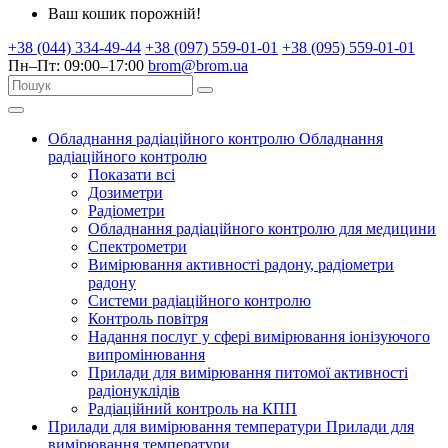
Ваш кошик порожній!
+38 (044) 334-49-44
+38 (097) 559-01-01
+38 (095) 559-01-01
Пн–Пт: 09:00–17:00
brom@brom.ua
Обладнання радіаційного контролю
Обладнання
радіаційного контролю
Показати всі
Дозиметри
Радіометри
Обладнання радіаційного контролю для медицини
Спектрометри
Вимірювання активності радону, радіометри
радону
Системи радіаційного контролю
Контроль повітря
Надання послуг у сфері вимірювання іонізуючого
випромінювання
Прилади для вимірювання питомої активності
радіонуклідів
Радіаційний контроль на КПП
Прилади для вимірювання температури
Прилади для
вимірювання температури