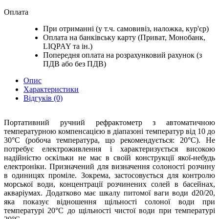
Оплата
При отриманні (у т.ч. самовивіз, наложка, кур'єр)
Оплата на банківську карту (Приват, Монобанк,
LIQPAY та ін.)
Попередня оплата на розрахунковий рахунок (з
ПДВ або без ПДВ)
Опис
Характеристики
Відгуків (0)
Портативний ручний рефрактометр з автоматичною
температурною компенсацією в діапазоні температур від 10 до
30°С (робоча температура, що рекомендується: 20°С). Не
потребує електроживлення і характеризується високою
надійністю оскільки не має в своїй конструкції якої-небудь
електроніки. Призначений для визначення солоності розчину
в одиницях проміле. Зокрема, застосовується для контролю
морської води, концентрації розчинених солей в басейнах,
акваріумах. Додатково має шкалу питомої ваги води d20/20,
яка показує відношення щільності солоної води при
температурі 20°С до щільності чистої води при температурі