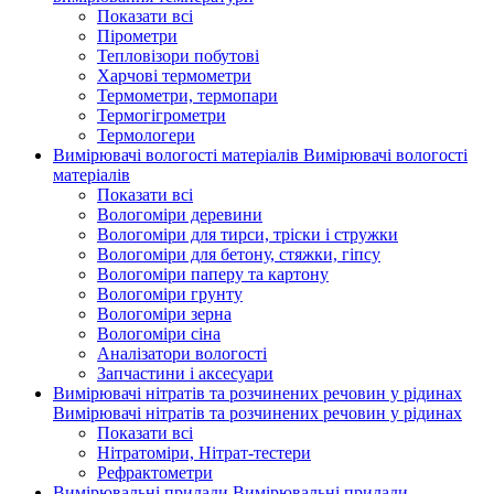
Показати всі
Пірометри
Тепловізори побутові
Харчові термометри
Термометри, термопари
Термогігрометри
Термологери
Вимірювачі вологості матеріалів
Вимірювачі вологості
матеріалів
Показати всі
Вологоміри деревини
Вологоміри для тирси, тріски і стружки
Вологоміри для бетону, стяжки, гіпсу
Вологоміри паперу та картону
Вологоміри грунту
Вологоміри зерна
Вологоміри сіна
Аналізатори вологості
Запчастини і аксесуари
Вимірювачі нітратів та розчинених речовин у рідинах
Вимірювачі нітратів та розчинених речовин у рідинах
Показати всі
Нітратоміри, Нітрат-тестери
Рефрактометри
Вимірювальні прилади
Вимірювальні прилади