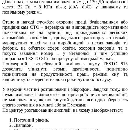
діапазонах, з максимальним значенням до 130 Дб в діапазоні
частот 32 Гц ~ 8 КГц, nbsp; (dbA, dbC), у швидкому та
повільному режимі.
Стане в нагоді службам охорони праці, будівельникам або
працівникам СТО - перевірка на відповідність нормативним
показникам як на вулиці: від проїжджаючих легкових
автомобілів, вантажівок, громадського транспорту - трамваїв,
маршрутних таксі та на виробництві в цехах заводів та
фабрик, на об'єктах сфери освіти, охорони здоров'я, та в
побуті; завдання номер 1 у мегаполісі, з чим успішно
впорається TESTO 815 від просунутої німецької марки.
Популярний і затребуваний вимірювач шуму TESTO 815
дозволить уникнути втоми, дратівливості, позитивно
позначитися на продуктивності праці, режимі сну та
відпочинку та зберегти на довгі роки чутливість слуху.
У верхній частині розташований мікрофон. Завдяки тому, що
шумовимірювачі відносяться до пристроїв не спрямованої дії,
не має значення, як повернутий датчик все одно збере весь
спектр звучання в кімнаті або за її межами.
По центру розташований дисплей, на якому відображається:
Поточний рівень.
Діапазон.