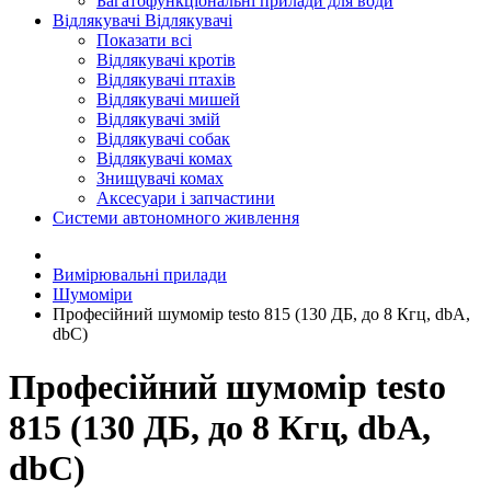
Багатофункціональні прилади для води
Відлякувачі
Відлякувачі
Показати всі
Відлякувачі кротів
Відлякувачі птахів
Відлякувачі мишей
Відлякувачі змій
Відлякувачі собак
Відлякувачі комах
Знищувачі комах
Аксесуари і запчастини
Системи автономного живлення
Вимірювальні прилади
Шумоміри
Професійний шумомір testo 815 (130 ДБ, до 8 Кгц, dbA,
dbC)
Професійний шумомір testo
815 (130 ДБ, до 8 Кгц, dbA,
dbC)