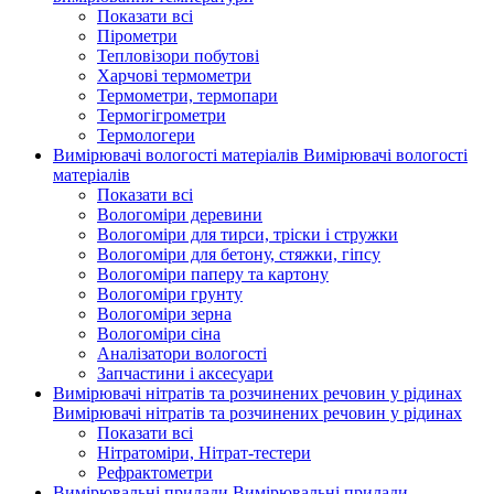
Показати всі
Пірометри
Тепловізори побутові
Харчові термометри
Термометри, термопари
Термогігрометри
Термологери
Вимірювачі вологості матеріалів
Вимірювачі вологості
матеріалів
Показати всі
Вологоміри деревини
Вологоміри для тирси, тріски і стружки
Вологоміри для бетону, стяжки, гіпсу
Вологоміри паперу та картону
Вологоміри грунту
Вологоміри зерна
Вологоміри сіна
Аналізатори вологості
Запчастини і аксесуари
Вимірювачі нітратів та розчинених речовин у рідинах
Вимірювачі нітратів та розчинених речовин у рідинах
Показати всі
Нітратоміри, Нітрат-тестери
Рефрактометри
Вимірювальні прилади
Вимірювальні прилади