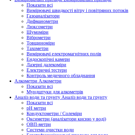
Показати всі
Вимірювачі швидкості вітру і повітряних потоків
Газоаналізатори
Дифманометри
Люксометри
Шумоміри
Віброметри
Товщиноміри
Тахометри
Вимірювачі електромагнітних полів
Ендоскопічні камери
Лазерні далекоміри
Електричні тестери
Контроль медичного обладнання
Алкометри
Алкометри
Показати всі
Мундштуки для алкометрів
Аналіз води та грунту
Аналіз води та грунту
Показати всі
рН метри
Кондуктометри / Солеміри
Оксиметри (аналізатори кисню у воді)
ОВП-метри
Системи очистки води