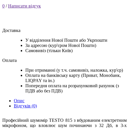
0
/
Написати відгук
Доставка
У відділення Нової Пошти або Укрпошти
За адресою (кур'єром Нової Пошти)
Самовивіз (тільки Київ)
Оплата
При отриманні (у т.ч. самовивіз, наложка, кур'єр)
Оплата на банківську карту (Приват, Монобанк,
LIQPAY та ін.)
Попередня оплата на розрахунковий рахунок (з
ПДВ або без ПДВ)
Опис
Відгуків (0)
Професійний шумомір TESTO 815 з вбудованим електретним
мікрофоном, що вловлює шум починаючи з 32 Дб, в 3-х