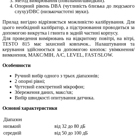
Метод вимірювання (повільний/швидкий).
Опорний рівень DBA (чутливість близька до людського
слуху)/DBC (низькочастотні звуки).
Прилад вигідно відрізняється можливістю калібрування. Для
цього необхідний калібратор, а підстроювання проводиться за
допомогою викрутка і гвинта в задній частині корпусу.
Для проведення вимірювань на відкритому повітрі, на вітрі,
TESTO 815 має захисний ковпачок.. Налаштування та
керування здійснюється за допомогою кнопок: увімкнення/
вимкнення, МАКС/МІН, A/C, LEVEL, FAST/SLOW.
Особенности
Ручний вибір одного з трьох діапазонів;
2 опорні рівні;
Чуттєвий електретний мікрофон;
Збереження даних, макс/хв;
Вибір швидкості опитування датчика.
Основні характеристики
Діапазон
низький
від 32 до 80 дБ
середній
від 50 до 100 дБ