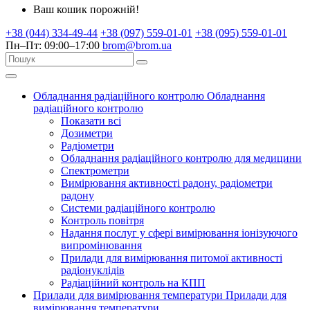
Ваш кошик порожній!
+38 (044) 334-49-44
+38 (097) 559-01-01
+38 (095) 559-01-01
Пн–Пт: 09:00–17:00
brom@brom.ua
Обладнання радіаційного контролю
Обладнання
радіаційного контролю
Показати всі
Дозиметри
Радіометри
Обладнання радіаційного контролю для медицини
Спектрометри
Вимірювання активності радону, радіометри
радону
Системи радіаційного контролю
Контроль повітря
Надання послуг у сфері вимірювання іонізуючого
випромінювання
Прилади для вимірювання питомої активності
радіонуклідів
Радіаційний контроль на КПП
Прилади для вимірювання температури
Прилади для
вимірювання температури