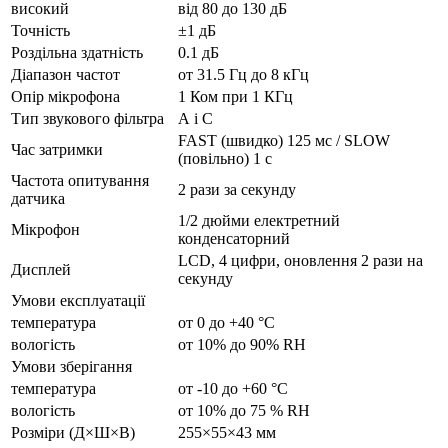
високий
від 80 до 130 дБ
Точність
±1 дБ
Роздільна здатність
0.1 дБ
Діапазон частот
от 31.5 Гц до 8 кГц
Опір мікрофона
1 Ком при 1 КГц
Тип звукового фільтра
А і С
FAST (швидко) 125 мс / SLOW
Час затримки
(повільно) 1 с
Частота опитування
2 рази за секунду
датчика
1/2 дюйми електретний
Мікрофон
конденсаторний
LCD, 4 цифри, оновлення 2 рази на
Дисплей
секунду
Умови експлуатації
температура
от 0 до +40 °C
вологість
от 10% до 90% RH
Умови зберігання
температура
от -10 до +60 °C
вологість
от 10% до 75 % RH
Розміри (Д×Ш×В)
255×55×43 мм