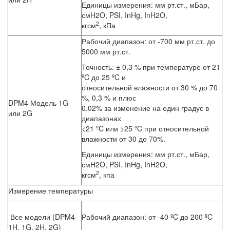
Единицы измерения: мм рт.ст., мБар,
смH2O, PSI, InHg, InH2O,
2
кгсм
, кПа
Рабочий диапазон: от -700 мм рт.ст. до
5000 мм рт.ст.
Точность: ± 0,3 % при температуре от 21
ºC до 25 ºC и
относительной влажности от 30 % до 70
%, 0,3 % и плюс
DPM4 Модель 1G
0.02% за изменение на один градус в
или 2G
диапазонах
<21 ºC или >25 ºC при относительной
влажности от 30 до 70%.
Единицы измерения: мм рт.ст., мБар,
смH2O, PSI, InHg, InH2O,
2
кгсм
, кпа
Измерение температуры
Все модели (DPM4-
Рабочий диапазон: от -40 ºC до 200 ºC
1H, 1G, 2H, 2G)