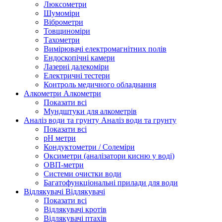
Люксометри
Шумоміри
Віброметри
Товщиноміри
Тахометри
Вимірювачі електромагнітних полів
Ендоскопічні камери
Лазерні далекоміри
Електричні тестери
Контроль медичного обладнання
Алкометри
Алкометри
Показати всі
Мундштуки для алкометрів
Аналіз води та грунту
Аналіз води та грунту
Показати всі
рН метри
Кондуктометри / Солеміри
Оксиметри (аналізатори кисню у воді)
ОВП-метри
Системи очистки води
Багатофункціональні прилади для води
Відлякувачі
Відлякувачі
Показати всі
Відлякувачі кротів
Відлякувачі птахів