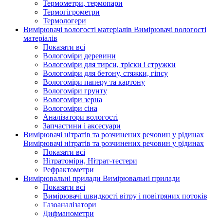
Термометри, термопари
Термогігрометри
Термологери
Вимірювачі вологості матеріалів
Вимірювачі вологості
матеріалів
Показати всі
Вологоміри деревини
Вологоміри для тирси, тріски і стружки
Вологоміри для бетону, стяжки, гіпсу
Вологоміри паперу та картону
Вологоміри грунту
Вологоміри зерна
Вологоміри сіна
Аналізатори вологості
Запчастини і аксесуари
Вимірювачі нітратів та розчинених речовин у рідинах
Вимірювачі нітратів та розчинених речовин у рідинах
Показати всі
Нітратоміри, Нітрат-тестери
Рефрактометри
Вимірювальні прилади
Вимірювальні прилади
Показати всі
Вимірювачі швидкості вітру і повітряних потоків
Газоаналізатори
Дифманометри