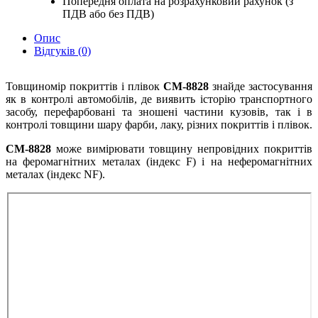
Попередня оплата на розрахунковий рахунок (з
ПДВ або без ПДВ)
Опис
Відгуків (0)
Товщиномір покриттів і плівок
CM-8828
знайде застосування
як в контролі автомобілів, де виявить історію транспортного
засобу, перефарбовані та зношені частини кузовів, так і в
контролі товщини шару фарби, лаку, різних покриттів і плівок.
CM-8828
може вимірювати товщину непровідних покриттів
на феромагнітних металах (індекс F) і на неферомагнітних
металах (індекс NF).