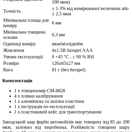
100 мкм)
± 1-3% від вимірюваної величини або
Точність
± 2,5 мкм
Мінімальна площа для
6 мм
виміру
Мінімальна товщина
0,3 мм
основи
Одиниці виміру
мкм/міллідюйм
Живлення
4x1.5В батареї ААА
Умови експлуатації
0 +45 °C , ≤ 90 % RH
Розміри
126x65x27 мм
Вага
81 г (без батареї)
Комплектація
1 х товщиномір CM-8828
4 х плівки калібрування
1 х алюмінієва та залізна пластини
1 х інструкція по експлуатації
1 х пластиковий кейс для транспортування
Заводський шар фарби автомобілів має товщину від 85 до 200
мкм, залежно від виробника.
Розбіжність товщини шару