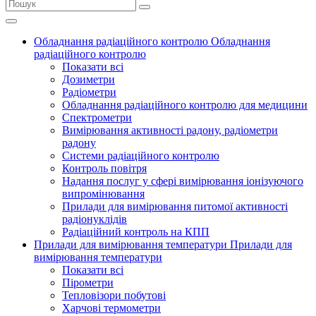
Обладнання радіаційного контролю
Обладнання
радіаційного контролю
Показати всі
Дозиметри
Радіометри
Обладнання радіаційного контролю для медицини
Спектрометри
Вимірювання активності радону, радіометри
радону
Системи радіаційного контролю
Контроль повітря
Надання послуг у сфері вимірювання іонізуючого
випромінювання
Прилади для вимірювання питомої активності
радіонуклідів
Радіаційний контроль на КПП
Прилади для вимірювання температури
Прилади для
вимірювання температури
Показати всі
Пірометри
Тепловізори побутові
Харчові термометри