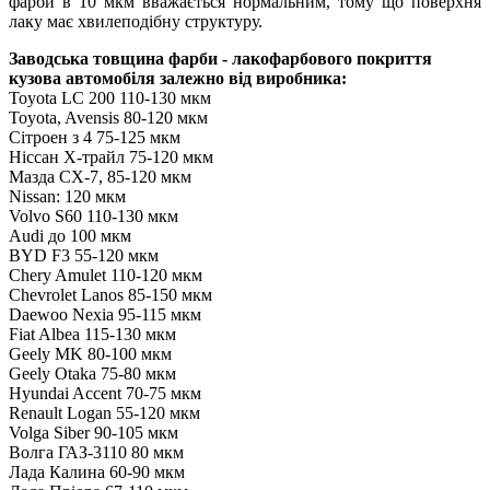
фарби в 10 мкм вважається нормальним, тому що поверхня
лаку має хвилеподібну структуру.
Заводська товщина фарби - лакофарбового покриття
кузова автомобіля залежно від виробника:
Toyota LC 200 110-130 мкм
Toyota, Avensis 80-120 мкм
Сітроен з 4 75-125 мкм
Ніссан Х-трайл 75-120 мкм
Мазда СX-7, 85-120 мкм
Nissan: 120 мкм
Volvo S60 110-130 мкм
Audi до 100 мкм
BYD F3 55-120 мкм
Chery Amulet 110-120 мкм
Chevrolet Lanos 85-150 мкм
Daewoo Nexia 95-115 мкм
Fiat Albea 115-130 мкм
Geely MK 80-100 мкм
Geely Otaka 75-80 мкм
Hyundai Accent 70-75 мкм
Renault Logan 55-120 мкм
Volga Siber 90-105 мкм
Волга ГАЗ-3110 80 мкм
Лада Калина 60-90 мкм