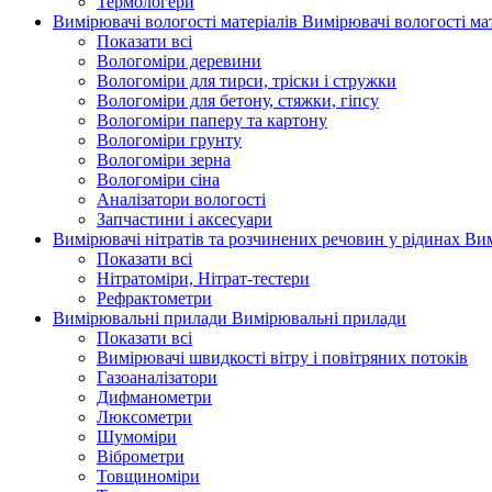
Термологери
Вимірювачі вологості матеріалів
Вимірювачі вологості мат
Показати всі
Вологоміри деревини
Вологоміри для тирси, тріски і стружки
Вологоміри для бетону, стяжки, гіпсу
Вологоміри паперу та картону
Вологоміри грунту
Вологоміри зерна
Вологоміри сіна
Аналізатори вологості
Запчастини і аксесуари
Вимірювачі нітратів та розчинених речовин у рідинах
Вим
Показати всі
Нітратоміри, Нітрат-тестери
Рефрактометри
Вимірювальні прилади
Вимірювальні прилади
Показати всі
Вимірювачі швидкості вітру і повітряних потоків
Газоаналізатори
Дифманометри
Люксометри
Шумоміри
Віброметри
Товщиноміри