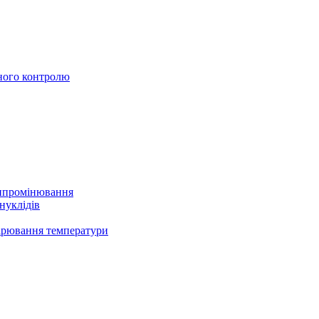
ного контролю
випромінювання
нуклідів
ірювання температури