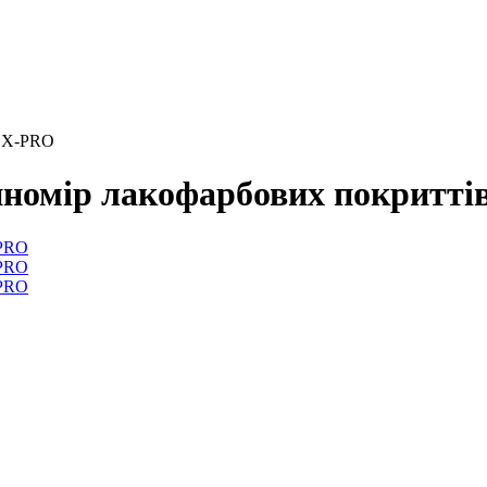
/GX-PRO
номір лакофарбових покритт