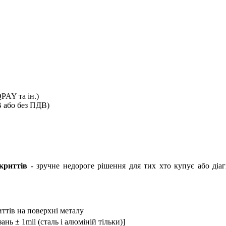
PAY та ін.)
В або без ПДВ)
криттів
- зручне недороге рішення для тих хто купує або діа
ттів на поверхні металу
нь ± 1mil (сталь і алюміній тільки)]