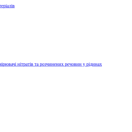
еріалів
ірювачі нітратів та розчинених речовин у рідинах