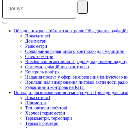
Обладнання радіаційного контролю
Обладнання радіацій
Показати всі
Дозиметри
Радіометри
Обладнання радіаційного контролю для медицини
Спектрометри
Вимірювання активності радону, радіометри радону
Системи радіаційного контролю
Контроль повітря
Надання послуг у сфері вимірювання іонізуючого 
Прилади для вимірювання питомої активності радіо
Радіаційний контроль на КПП
Прилади для вимірювання температури
Прилади для вим
Показати всі
Пірометри
Тепловізори побутові
Харчові термометри
Термометри, термопари
Термогігрометри