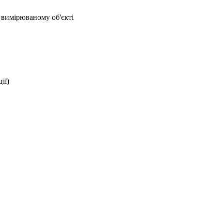
 вимірюваному об'єкті
ії)