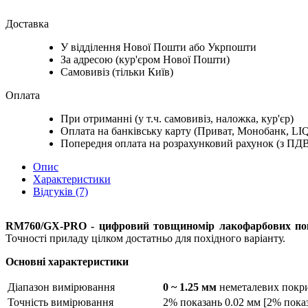
Доставка
У відділення Нової Пошти або Укрпошти
За адресою (кур'єром Нової Пошти)
Самовивіз (тільки Київ)
Оплата
При отриманні (у т.ч. самовивіз, наложка, кур'єр)
Оплата на банківську карту (Приват, Монобанк, LIQ
Попередня оплата на розрахунковий рахунок (з ПД
Опис
Характеристики
Відгуків (7)
RM760/GX-PRO - цифровий товщиномір лакофарбових по
Точності приладу цілком достатньо для похідного варіанту.
Основні характеристики
Діапазон вимірювання
0 ~ 1.25 мм
неметалевих покри
Точність вимірювання
2% показань 0.02 мм [2% показа