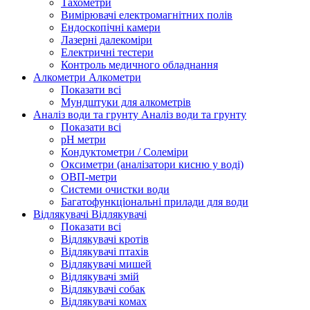
Тахометри
Вимірювачі електромагнітних полів
Ендоскопічні камери
Лазерні далекоміри
Електричні тестери
Контроль медичного обладнання
Алкометри
Алкометри
Показати всі
Мундштуки для алкометрів
Аналіз води та грунту
Аналіз води та грунту
Показати всі
рН метри
Кондуктометри / Солеміри
Оксиметри (аналізатори кисню у воді)
ОВП-метри
Системи очистки води
Багатофункціональні прилади для води
Відлякувачі
Відлякувачі
Показати всі
Відлякувачі кротів
Відлякувачі птахів
Відлякувачі мишей
Відлякувачі змій
Відлякувачі собак
Відлякувачі комах