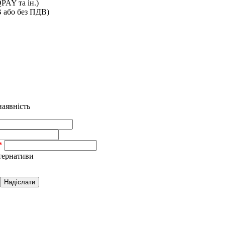
PAY та ін.)
В або без ПДВ)
аявність
тернативи
Надіслати