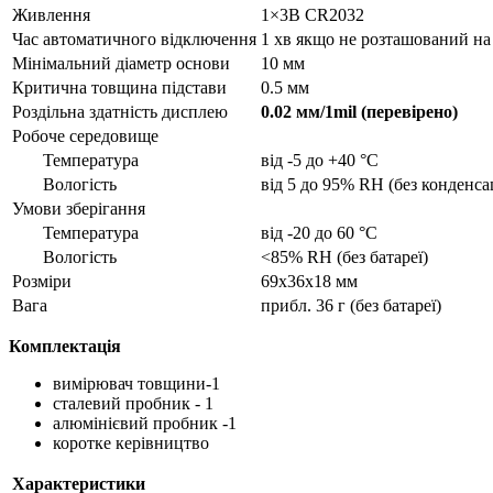
Живлення
1×3В CR2032
Час автоматичного відключення
1 хв якщо не розташований на
Мінімальний діаметр основи
10 мм
Критична товщина підстави
0.5 мм
Роздільна здатність дисплею
0.02 мм/1mil (перевірено)
Робоче середовище
Температура
від -5 до +40 °C
Вологість
від 5 до 95% RH (без конденсац
Умови зберігання
Температура
від -20 до 60 °C
Вологість
<85% RH (без батареї)
Розміри
69x36x18 мм
Вага
прибл. 36 г (без батареї)
Комплектація
вимірювач товщини-1
сталевий пробник - 1
алюмінієвий пробник -1
коротке керівництво
Характеристики