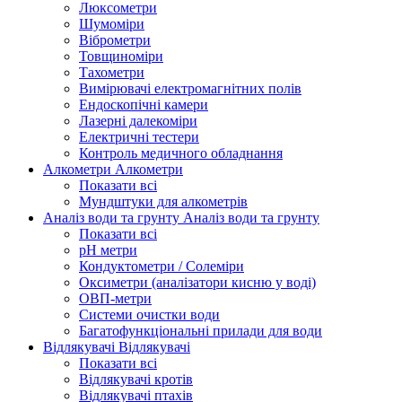
Люксометри
Шумоміри
Віброметри
Товщиноміри
Тахометри
Вимірювачі електромагнітних полів
Ендоскопічні камери
Лазерні далекоміри
Електричні тестери
Контроль медичного обладнання
Алкометри
Алкометри
Показати всі
Мундштуки для алкометрів
Аналіз води та грунту
Аналіз води та грунту
Показати всі
рН метри
Кондуктометри / Солеміри
Оксиметри (аналізатори кисню у воді)
ОВП-метри
Системи очистки води
Багатофункціональні прилади для води
Відлякувачі
Відлякувачі
Показати всі
Відлякувачі кротів
Відлякувачі птахів