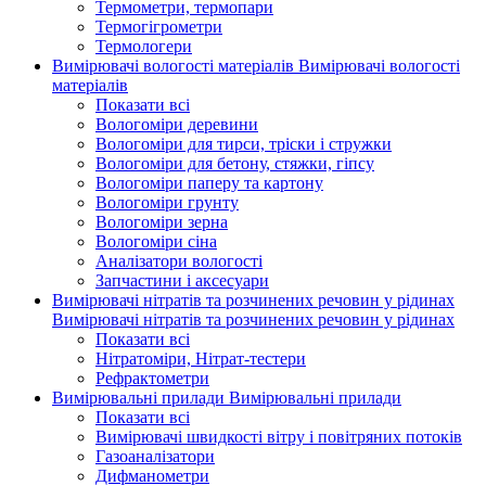
Термометри, термопари
Термогігрометри
Термологери
Вимірювачі вологості матеріалів
Вимірювачі вологості
матеріалів
Показати всі
Вологоміри деревини
Вологоміри для тирси, тріски і стружки
Вологоміри для бетону, стяжки, гіпсу
Вологоміри паперу та картону
Вологоміри грунту
Вологоміри зерна
Вологоміри сіна
Аналізатори вологості
Запчастини і аксесуари
Вимірювачі нітратів та розчинених речовин у рідинах
Вимірювачі нітратів та розчинених речовин у рідинах
Показати всі
Нітратоміри, Нітрат-тестери
Рефрактометри
Вимірювальні прилади
Вимірювальні прилади
Показати всі
Вимірювачі швидкості вітру і повітряних потоків
Газоаналізатори
Дифманометри