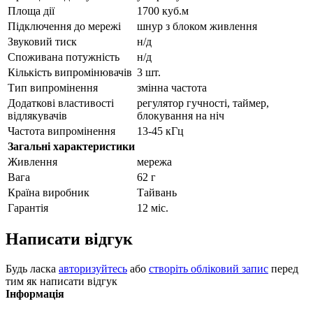
Площа дії
1700 куб.м
Підключення до мережі
шнур з блоком живлення
Звуковий тиск
н/д
Споживана потужність
н/д
Кількість випромінювачів
3 шт.
Тип випромінення
змінна частота
Додаткові властивості
регулятор гучності, таймер,
відлякувачів
блокування на ніч
Частота випромінення
13-45 кГц
Загальні характеристики
Живлення
мережа
Вага
62 г
Країна виробник
Тайвань
Гарантія
12 міс.
Написати відгук
Будь ласка
авторизуйтесь
або
створіть обліковий запис
перед
тим як написати відгук
Інформація