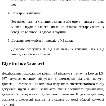
нові.
Пристрій безпечний.
Без використання хімічних реагентів або отрут, прилад виганяє
мишей і щурів з вашого житла, не створює електромагнітних
завад, не впливає на здоров'я людини.
Достатня потужність і тривалість УЗ хвиль.
Дозволяє позбутися як від вже наявних гризунів, так і від
нових, запобігаючи їх пояі.
Відмітні особливості
Дослідження показали, що кімнатний відлякувач гризунів Leaven LS-
967 змушує останніх відчувати дискомфортні відчуття, почуття
тривоги і небезпеки. Під впливом потужного високочастотного тиску
докучливі щури і миші залишають місця постійного проживання,
джерела їх харчування і йдуть геть. Безпечно !І для людей теж,
оскільки згенеровані коливання виходять за межі області слухової
чутності.