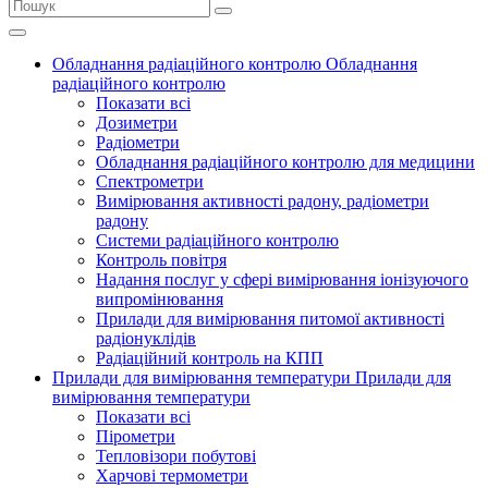
Обладнання радіаційного контролю
Обладнання
радіаційного контролю
Показати всі
Дозиметри
Радіометри
Обладнання радіаційного контролю для медицини
Спектрометри
Вимірювання активності радону, радіометри
радону
Системи радіаційного контролю
Контроль повітря
Надання послуг у сфері вимірювання іонізуючого
випромінювання
Прилади для вимірювання питомої активності
радіонуклідів
Радіаційний контроль на КПП
Прилади для вимірювання температури
Прилади для
вимірювання температури
Показати всі
Пірометри
Тепловізори побутові
Харчові термометри