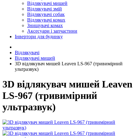
Відлякувачі мишей
Відлякувачі змій
Відлякувачі собак
Відлякувачі комах
Знищувачі комах
Аксесуари і запчастини
Інвертори для будинку
Відлякувачі
Відлякувачі мишей
3D відлякувач мишей Leaven LS-967 (тривимірний
ультразвук)
3D відлякувач мишей Leaven
LS-967 (тривимірний
ультразвук)