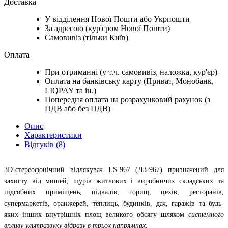
Доставка
У відділення Нової Пошти або Укрпошти
За адресою (кур'єром Нової Пошти)
Самовивіз (тільки Київ)
Оплата
При отриманні (у т.ч. самовивіз, наложка, кур'єр)
Оплата на банківську карту (Приват, Монобанк,
LIQPAY та ін.)
Попередня оплата на розрахунковий рахунок (з
ПДВ або без ПДВ)
Опис
Характеристики
Відгуків (8)
3D-стереофонічний відлякувач LS-967 (ЛЗ-967) призначений для
захисту від мишей, щурів житлових і виробничих складських та
підсобних приміщень, підвалів, горищ, цехів, ресторанів,
супермаркетів, оранжерей, теплиць, будинків, дач, гаражів та будь-
яких інших внутрішніх площ великого обсягу шляхом
системного
впливу ультразвуку відразу в трьох напрямках
.