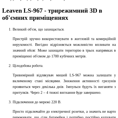
Leaven LS-967 - трирежимний 3D в
об'ємних приміщеннях
Великий об'єм, що захищається.
Пристрій зручно використовувати в житловій та комерційній
нерухомості. Вигідно відрізняється можливістю впливати на
значний обсяг. Може захищати територію в трьох напрямках в
приміщенні об'ємом до 1700 кубічних метрів.
Цілодобова робота.
Тривимірний відлякувач мишей LS-967 можна залишати у
включеному стані місяцями. Зниження активності гризунів
проявиться через декілька днів. Імпульси будуть їх виганяти з
притулків. Через 2 – 4 тижні вигнання буде завершено.
Підключення до мережі 220 В.
Просто підключайте до електричної розетки, а значить не варто
переживати, що сіли батарейки і потрібно постійно купувати