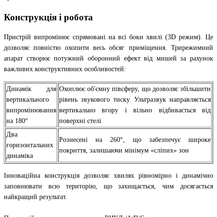
Конструкція і робота
Пристрій випромінює спрямовані на всі боки хвилі (3D режим). Це
дозволяє повністю охопити весь обсяг приміщення. Трирежимний
апарат створює потужний оборонний ефект від мишей за рахунок
важливих конструктивних особливостей:
Динамік для
Охоплює об'ємну півсферу, що дозволяє збільшити
вертикального
рівень звукового тиску. Ультразвук направляється
випромінювання
вертикально вгору і вільно відбивається від
на 180°
поверхні стелі
Два
Рознесені на 260°, що забезпечує широке
горизонтальних
покриття, залишаючи мінімум «сліпих» зон
динаміка
Інноваційна конструкція дозволяє хвилях рівномірно і динамічно
заповнювати всю територію, що захищається, чим досягається
найкращий результат.