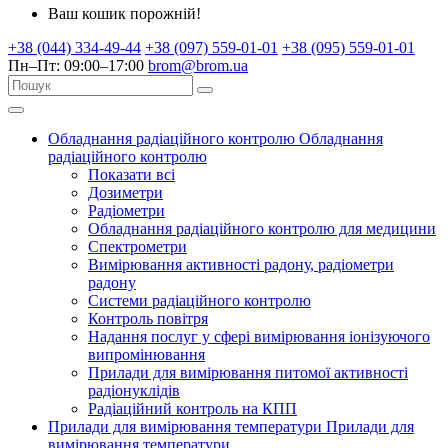
Ваш кошик порожній!
+38 (044) 334-49-44
+38 (097) 559-01-01
+38 (095) 559-01-01
Пн–Пт: 09:00–17:00
brom@brom.ua
Обладнання радіаційного контролю
Обладнання
радіаційного контролю
Показати всі
Дозиметри
Радіометри
Обладнання радіаційного контролю для медицини
Спектрометри
Вимірювання активності радону, радіометри
радону
Системи радіаційного контролю
Контроль повітря
Надання послуг у сфері вимірювання іонізуючого
випромінювання
Прилади для вимірювання питомої активності
радіонуклідів
Радіаційний контроль на КПП
Прилади для вимірювання температури
Прилади для
вимірювання температури