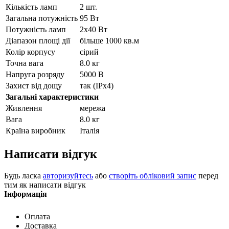
Кількість ламп
2 шт.
Загальна потужність
95 Вт
Потужність ламп
2х40 Вт
Діапазон площі дії
більше 1000 кв.м
Колір корпусу
сірий
Точна вага
8.0 кг
Напруга розряду
5000 В
Захист від дощу
так (IPx4)
Загальні характеристики
Живлення
мережа
Вага
8.0 кг
Країна виробник
Італія
Написати відгук
Будь ласка
авторизуйтесь
або
створіть обліковий запис
перед
тим як написати відгук
Інформація
Оплата
Доставка