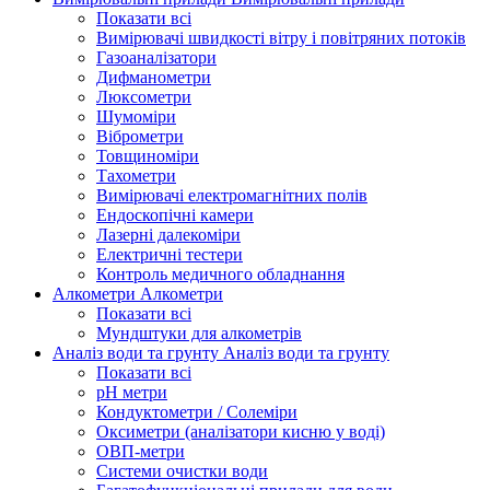
Показати всі
Вимірювачі швидкості вітру і повітряних потоків
Газоаналізатори
Дифманометри
Люксометри
Шумоміри
Віброметри
Товщиноміри
Тахометри
Вимірювачі електромагнітних полів
Ендоскопічні камери
Лазерні далекоміри
Електричні тестери
Контроль медичного обладнання
Алкометри
Алкометри
Показати всі
Мундштуки для алкометрів
Аналіз води та грунту
Аналіз води та грунту
Показати всі
рН метри
Кондуктометри / Солеміри
Оксиметри (аналізатори кисню у воді)
ОВП-метри
Системи очистки води