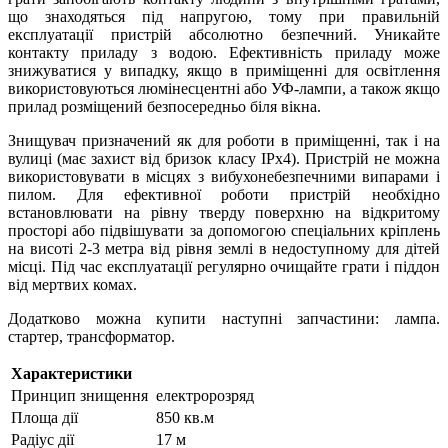
що знаходяться під напругою, тому при правильній
експлуатації пристрій абсолютно безпечний. Уникайте
контакту приладу з водою. Ефективність приладу може
знижуватися у випадку, якщо в приміщенні для освітлення
використовуються люмінесцентні або УФ-лампи, а також якщо
прилад розміщений безпосередньо біля вікна.
Знищувач призначений як для роботи в приміщенні, так і на
вулиці (має захист від бризок класу IPх4). Пристрій не можна
використовувати в місцях з вибухонебезпечними випарами і
пилом. Для ефективної роботи пристрій необхідно
встановлювати на рівну тверду поверхню на відкритому
просторі або підвішувати за допомогою спеціальних кріплень
на висоті 2-3 метра від рівня землі в недоступному для дітей
місці. Під час експлуатації регулярно очищайте грати і піддон
від мертвих комах.
Додатково можна купити наступні запчастини: лампа.
стартер, трансформатор.
Характеристики
Принцип знищення
електророзряд
Площа дії
850 кв.м
Радіус дії
17 м