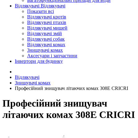
Багатофункціональні прилади для води
Відлякувачі
Відлякувачі
Показати всі
Відлякувачі кротів
Відлякувачі птахів
Відлякувачі мишей
Відлякувачі змій
Відлякувачі собак
Відлякувачі комах
Знищувачі комах
Аксесуари і запчастини
Інвертори для будинку
Відлякувачі
Знищувачі комах
Професійний знищувач літаючих комах 308E CRICRI
Професійний знищувач
літаючих комах 308E CRICRI