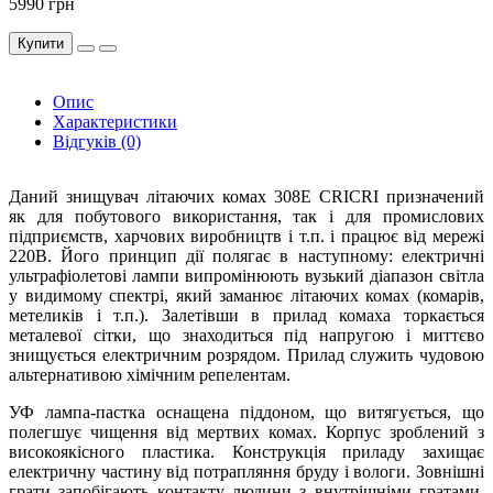
5990 грн
Купити
Опис
Характеристики
Відгуків (0)
Даний знищувач літаючих комах 308E CRICRI призначений
як для побутового використання, так і для промислових
підприємств, харчових виробництв і т.п. і працює від мережі
220В. Його принцип дії полягає в наступному: електричні
ультрафіолетові лампи випромінюють вузький діапазон світла
у видимому спектрі, який заманює літаючих комах (комарів,
метеликів і т.п.). Залетівши в прилад комаха торкається
металевої сітки, що знаходиться під напругою і миттєво
знищується електричним розрядом. Прилад служить чудовою
альтернативою хімічним репелентам.
УФ лампа-пастка оснащена піддоном, що витягується, що
полегшує чищення від мертвих комах. Корпус зроблений з
високоякісного пластика. Конструкція приладу захищає
електричну частину від потрапляння бруду і вологи. Зовнішні
грати запобігають контакту людини з внутрішніми гратами,