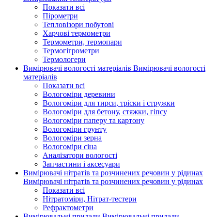
Показати всі
Пірометри
Тепловізори побутові
Харчові термометри
Термометри, термопари
Термогігрометри
Термологери
Вимірювачі вологості матеріалів
Вимірювачі вологості
матеріалів
Показати всі
Вологоміри деревини
Вологоміри для тирси, тріски і стружки
Вологоміри для бетону, стяжки, гіпсу
Вологоміри паперу та картону
Вологоміри грунту
Вологоміри зерна
Вологоміри сіна
Аналізатори вологості
Запчастини і аксесуари
Вимірювачі нітратів та розчинених речовин у рідинах
Вимірювачі нітратів та розчинених речовин у рідинах
Показати всі
Нітратоміри, Нітрат-тестери
Рефрактометри
Вимірювальні прилади
Вимірювальні прилади