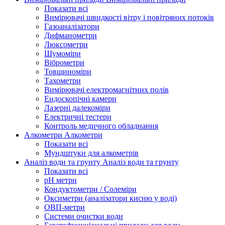
Показати всі
Вимірювачі швидкості вітру і повітряних потоків
Газоаналізатори
Дифманометри
Люксометри
Шумоміри
Віброметри
Товщиноміри
Тахометри
Вимірювачі електромагнітних полів
Ендоскопічні камери
Лазерні далекоміри
Електричні тестери
Контроль медичного обладнання
Алкометри
Алкометри
Показати всі
Мундштуки для алкометрів
Аналіз води та грунту
Аналіз води та грунту
Показати всі
рН метри
Кондуктометри / Солеміри
Оксиметри (аналізатори кисню у воді)
ОВП-метри
Системи очистки води