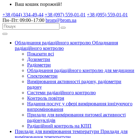
Ваш кошик порожній!
+38 (044) 334-49-44
+38 (097) 559-01-01
+38 (095) 559-01-01
Пн–Пт: 09:00–17:00
brom@brom.ua
Обладнання радіаційного контролю
Обладнання
радіаційного контролю
Показати всі
Дозиметри
Радіометри
Обладнання радіаційного контролю для медицини
Спектрометри
Вимірювання активності радону, радіометри
радону
Системи радіаційного контролю
Контроль повітря
Надання послуг у сфері вимірювання іонізуючого
випромінювання
Прилади для вимірювання питомої активності
радіонуклідів
Радіаційний контроль на КПП
Прилади для вимірювання температури
Прилади для
вимірювання температури