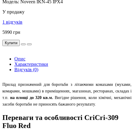
Модель: Noveen IKN-45 IPX4
У продажу
1 відгуків
5990 грн
Купити
Опис
Характеристики
Відгуків (0)
Прилад призначений для боротьби з літаючими комахами (мухами,
комарами, мошками) в приміщеннях, магазинах, ресторанах, складах і
т.п.
на площі до 320 кв.м.
Вигідне рішення, коли хімічні, механічні
засоби боротьби не приносять бажаного результату.
Переваги та особливості CriCri-309
Fluo Red