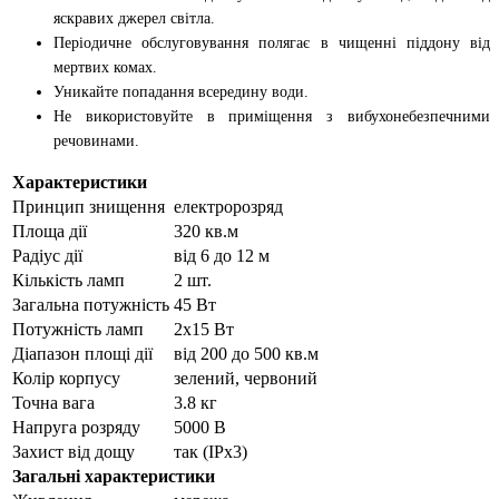
яскравих джерел світла.
Періодичне обслуговування полягає в чищенні піддону від
мертвих комах.
Уникайте попадання всередину води.
Не використовуйте в приміщення з вибухонебезпечними
речовинами.
Характеристики
Принцип знищення
електророзряд
Площа дії
320 кв.м
Радіус дії
від 6 до 12 м
Кількість ламп
2 шт.
Загальна потужність
45 Вт
Потужність ламп
2х15 Вт
Діапазон площі дії
від 200 до 500 кв.м
Колір корпусу
зелений, червоний
Точна вага
3.8 кг
Напруга розряду
5000 В
Захист від дощу
так (IPx3)
Загальні характеристики