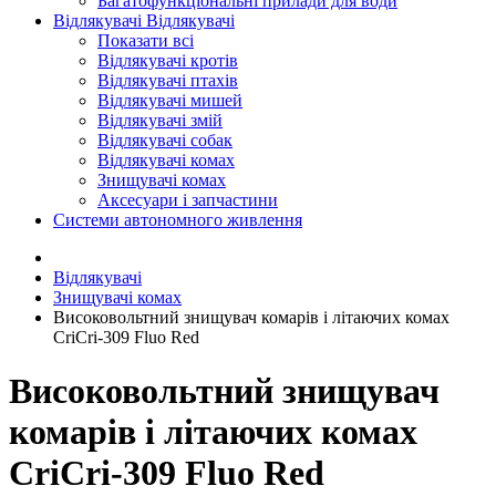
Багатофункціональні прилади для води
Відлякувачі
Відлякувачі
Показати всі
Відлякувачі кротів
Відлякувачі птахів
Відлякувачі мишей
Відлякувачі змій
Відлякувачі собак
Відлякувачі комах
Знищувачі комах
Аксесуари і запчастини
Системи автономного живлення
Відлякувачі
Знищувачі комах
Високовольтний знищувач комарів і літаючих комах
CriCri-309 Fluo Red
Високовольтний знищувач
комарів і літаючих комах
CriCri-309 Fluo Red