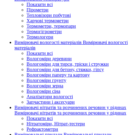
Показати всі
Пірометри
Тепловізори побутові
Харчові термометри
Термометри, термопари
Термогігрометри
Термологери
Вимірювачі вологості матеріалів
Вимірювачі вологості
матеріалів
Показати всі
Вологоміри деревини
Вологоміри для тирси, тріски і стружки
Вологоміри для бетону, стяжки, гіпсу
Вологоміри паперу та картону
Вологоміри грунту
Вологоміри зерна
Вологоміри сіна
Аналізатори вологості
Запчастини і аксесуари
Вимірювачі нітратів та розчинених речовин у рідинах
Вимірювачі нітратів та розчинених речовин у рідинах
Показати всі
Нітратоміри, Нітрат-тестери
Рефрактометри
Вимірювальні прилади
Вимірювальні прилади