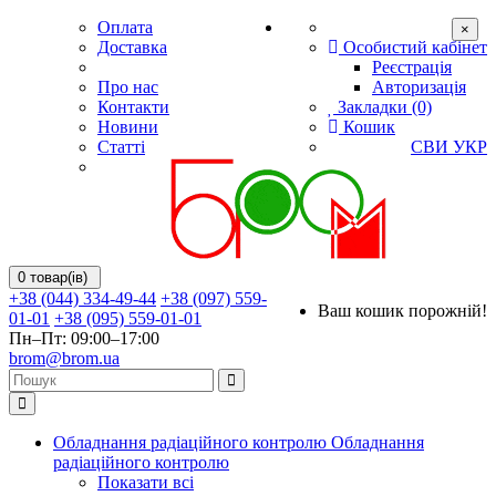
Оплата
×
Доставка
Особистий кабінет
Реєстрація
Про нас
Авторизація
Контакти
Закладки (0)
Новини
Кошик
Статті
СВИ
УКР
0 товар(ів)
+38 (044) 334-49-44
+38 (097) 559-
Ваш кошик порожній!
01-01
+38 (095) 559-01-01
Пн–Пт: 09:00–17:00
brom@brom.ua
Обладнання радіаційного контролю
Обладнання
радіаційного контролю
Показати всі