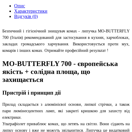
Опис
Характеристики
Відгуків (0)
Безпечний і гігієнічний знищувач комах - липучка MO-BUTTERFLY
700 (Італія) рекомендований для застосування в кухнях, харчоблоках,
закладах громадського харчування. Використовується проти мух,
комарів і інших комах. Отримайте професійний результат !
MO-BUTTERFLY 700 - європейська
якість + солідна площа, що
захищається
Пристрій і принцип дії
Прилад складається з алюмінієвої основи, липкої стрічки, а також
пари люмінесцентних ламп, які закриті кришкою для захисту від
електрики.
Ультрафіолет приваблює комах, що летять на світло. Вони сідають на
липку основу і вже не можуть звільнитися. Липучка це видатковий