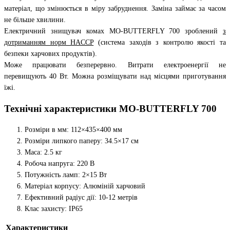
матеріал, що змінюється в міру забруднення. Заміна займає за часом
не більше хвилини.
Електричний знищувач комах MO-BUTTERFLY 700 зроблений
з
дотриманням норм HACCP
(система заходів з контролю якості та
безпеки харчових продуктів).
Може працювати безперервно. Витрати електроенергії не
перевищують 40 Вт. Можна розміщувати над місцями приготування
їжі.
Технічні характеристики MO-BUTTERFLY 700
Розміри в мм: 112×435×400 мм
Розміри липкого паперу: 34.5×17 см
Маса: 2.5 кг
Робоча напруга: 220 В
Потужність ламп: 2×15 Вт
Матеріал корпусу: Алюміній харчовий
Ефективний радіус дії: 10-12 метрів
Клас захисту: IP65
Характеристики