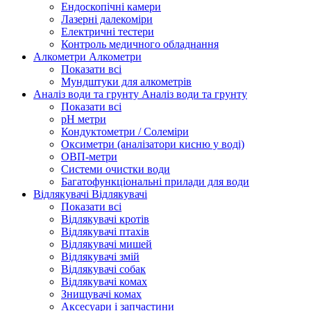
Ендоскопічні камери
Лазерні далекоміри
Електричні тестери
Контроль медичного обладнання
Алкометри
Алкометри
Показати всі
Мундштуки для алкометрів
Аналіз води та грунту
Аналіз води та грунту
Показати всі
рН метри
Кондуктометри / Солеміри
Оксиметри (аналізатори кисню у воді)
ОВП-метри
Системи очистки води
Багатофункціональні прилади для води
Відлякувачі
Відлякувачі
Показати всі
Відлякувачі кротів
Відлякувачі птахів
Відлякувачі мишей
Відлякувачі змій
Відлякувачі собак
Відлякувачі комах
Знищувачі комах
Аксесуари і запчастини