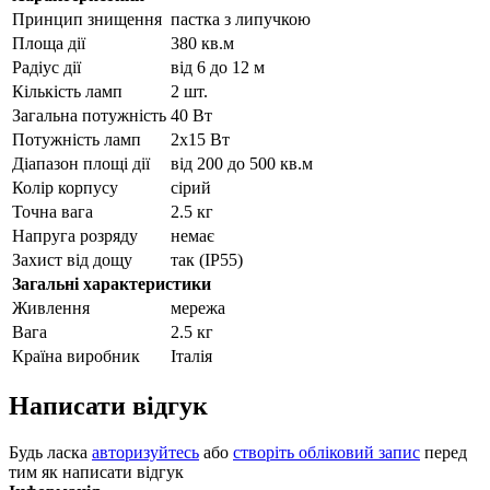
Принцип знищення
пастка з липучкою
Площа дії
380 кв.м
Радіус дії
від 6 до 12 м
Кількість ламп
2 шт.
Загальна потужність
40 Вт
Потужність ламп
2х15 Вт
Діапазон площі дії
від 200 до 500 кв.м
Колір корпусу
сірий
Точна вага
2.5 кг
Напруга розряду
немає
Захист від дощу
так (IP55)
Загальні характеристики
Живлення
мережа
Вага
2.5 кг
Країна виробник
Італія
Написати відгук
Будь ласка
авторизуйтесь
або
створіть обліковий запис
перед
тим як написати відгук