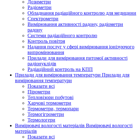
Дозиметри
Радіометри
Обладнання радіаційного контролю для медицини
Спектрометри
Вимірювання активності радону, радіометри
радону
Системи радіаційного контролю
Контроль повітря
Надання послуг у сфері вимірювання іонізуючого
випромінювання
Прилади для вимірювання питомої активності
радіонуклідів
Радіаційний контроль на КПП
Прилади для вимірювання температури
Прилади для
вимірювання температури
Показати всі
Пірометри
Тепловізори побутові
Харчові термометри
Термометри, термопари
Термогігрометри
Термологери
Вимірювачі вологості матеріалів
Вимірювачі вологості
матеріалів
Показати всі