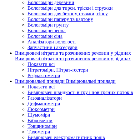
Вологоміри деревини
Вологоміри для тирси, тріски і стружки
Вологоміри для бетону, стяжки, гіпсу
Вологоміри паперу та картону
Вологоміри грунту
Вологоміри зерна
Вологоміри сіна
Аналізатори вологості
Запчастини і аксесуари
Вимірювачі нітратів та розчинених речовин у рідинах
Вимірювачі нітратів та розчинених речовин у рідинах
Показати всі
Нітратоміри, Нітрат-тестери
Рефрактометри
Вимірювальні прилади
Вимірювальні прилади
Показати всі
Вимірювачі швидкості вітру і повітряних потоків
Газоаналізатори
Дифманометри
Люксометри
Шумоміри
Віброметри
Товщиноміри
Тахометри
Вимірювачі електромагнітних полів