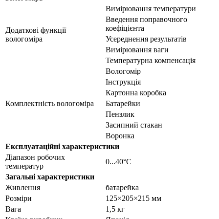
Вимірювання температури
Введення поправочного
коефіцієнта
Додаткові функції
вологоміра
Усереднення результатів
Вимірювання ваги
Температурна компенсація
Вологомір
Інструкція
Картонна коробка
Комплектність вологоміра
Батарейки
Пензлик
Засипний стакан
Воронка
Експлуатаційні характеристики
Діапазон робочих
0...40°C
температур
Загальні характеристики
Живлення
батарейка
Розміри
125×205×215 мм
Вага
1,5 кг