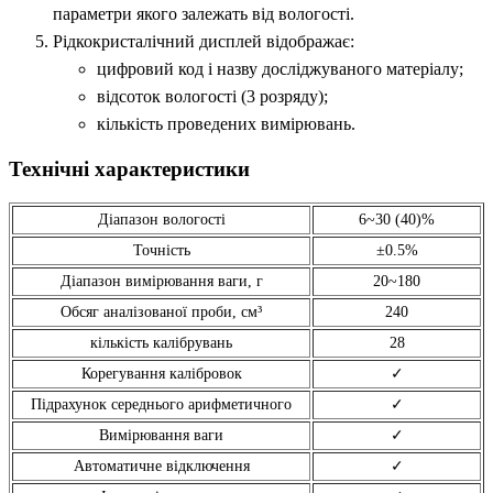
параметри якого залежать від вологості.
Рідкокристалічний дисплей відображає:
цифровий код і назву досліджуваного матеріалу;
відсоток вологості (3 розряду);
кількість проведених вимірювань.
Технічні характеристики
Діапазон вологості
6~30 (40)%
Точність
±0.5%
Діапазон вимірювання ваги, г
20~180
Обсяг аналізованої проби, см³
240
кількість калібрувань
28
Корегування калібровок
✓
Підрахунок середнього арифметичного
✓
Вимірювання ваги
✓
Автоматичне відключення
✓