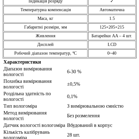
Індикація розряду
✓
Температурна компенсація
Автоматична
Маса, кг
1.5
Габаритні розміри, мм
125×205×215
Живлення
Батарейки AA – 4 шт.
Дисплей
LCD
Робочий діапазон температур, ºC
0~40
Характеристики
Діапазон вимірювання
6-30 %
вологості
Похибка вимірювання
±0,5%
вологості
Роздільна здатність по
0,1%
вологості
Тип вологоміра
З вимірювальною ємністю
Метод вимірювання
Без розмелення
вологості
Датчик вологості вологоміра
Вбудований в корпус
Кількість калібрувань
28 шт.
вологоміра