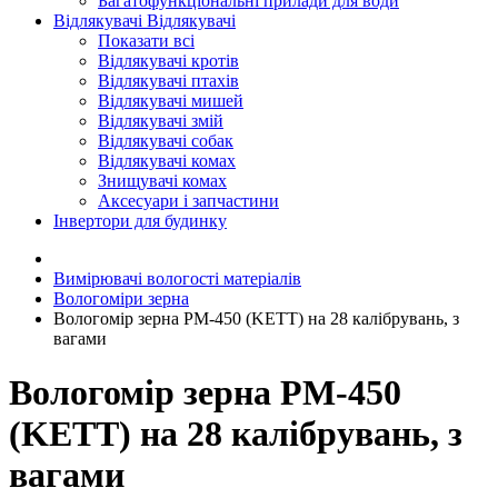
Багатофункціональні прилади для води
Відлякувачі
Відлякувачі
Показати всі
Відлякувачі кротів
Відлякувачі птахів
Відлякувачі мишей
Відлякувачі змій
Відлякувачі собак
Відлякувачі комах
Знищувачі комах
Аксесуари і запчастини
Інвертори для будинку
Вимірювачі вологості матеріалів
Вологоміри зерна
Вологомір зерна PM-450 (KETT) на 28 калібрувань, з
вагами
Вологомір зерна PM-450
(KETT) на 28 калібрувань, з
вагами