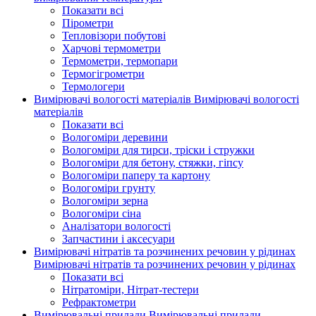
Показати всі
Пірометри
Тепловізори побутові
Харчові термометри
Термометри, термопари
Термогігрометри
Термологери
Вимірювачі вологості матеріалів
Вимірювачі вологості
матеріалів
Показати всі
Вологоміри деревини
Вологоміри для тирси, тріски і стружки
Вологоміри для бетону, стяжки, гіпсу
Вологоміри паперу та картону
Вологоміри грунту
Вологоміри зерна
Вологоміри сіна
Аналізатори вологості
Запчастини і аксесуари
Вимірювачі нітратів та розчинених речовин у рідинах
Вимірювачі нітратів та розчинених речовин у рідинах
Показати всі
Нітратоміри, Нітрат-тестери
Рефрактометри
Вимірювальні прилади
Вимірювальні прилади