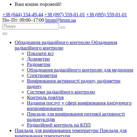
Ваш кошик порожній!
+38 (044) 334-49-44
+38 (097) 559-01-01
+38 (095) 559-01-01
Пн–Пт: 09:00–17:00
brom@brom.ua
Обладнання радіаційного контролю
Обладнання
радіаційного контролю
Показати всі
Дозиметри
Радіометри
Обладнання радіаційного контролю для медицини
Спектрометри
Вимірювання активності радону, радіометри
радону
Системи радіаційного контролю
Контроль повітря
Надання послуг у сфері вимірювання іонізуючого
випромінювання
Прилади для вимірювання питомої активності
радіонуклідів
Радіаційний контроль на КПП
Прилади для вимірювання температури
Прилади для
вимірювання температури