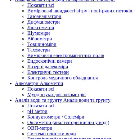
Показати всі
Вимірювачі швидкості вітру і повітряних потоків
Газоаналізатори
Дифманометри
Люксометри
Шумоміри
Віброметри
Товщиноміри
Тахометри
Вимірювачі електромагнітних полів
Ендоскопічні камери
Лазерні далекоміри
Електричні тестери
Контроль медичного обладнання
Алкометри
Алкометри
Показати всі
Мундштуки для алкометрів
Аналіз води та грунту
Аналіз води та грунту
Показати всі
рН метри
Кондуктометри / Солеміри
Оксиметри (аналізатори кисню у воді)
ОВП-метри
Системи очистки води