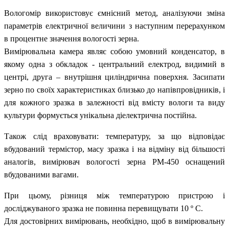
Вологомір використовує ємнісний метод, аналізуючи зміна
параметрів електричної величини з наступним перерахунком
в процентне значення вологості зерна.
Вимірювальна камера являє собою умовний конденсатор, в
якому одна з обкладок - центральний електрод, видимий в
центрі, друга – внутрішня циліндрична поверхня. Засипати
зерно по своїх характеристиках близько до напівпровідників, і
для кожного зразка в залежності від вмісту вологи та виду
культури формується унікальна діелектрична постійна.
Також слід враховувати: температуру, за що відповідає
вбудований термістор, масу зразка і на відміну від більшості
аналогів, вимірювач вологості зерна PM-450 оснащений
вбудованими вагами.
При цьому, різниця між температурою пристрою і
досліджуваного зразка не повинна перевищувати 10 º C.
Для достовірних вимірювань, необхідно, щоб в вимірювальну