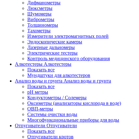
Дифманометры
Люксметры
Шумомеры
Виброметры
Толщиномеры
Тахометры
Измерители электромагнитных полей
Эндоскопические камеры
Лазерные дальномеры
Электрические тестеры
Контроль медицинского оборудования
Алкотестеры
Алкотестеры
Показать все
Мундштуки для алкотестеров
Анализ воды и грунта
Анализ воды и грунта
Показать все
pH метры
Кондуктометры / Солемеры
Оксиметры (анализаторы кислорода в воде)
ОВП-метры
Системы очистки воды
Многофункциональные приборы для воды
Отпугиватели
Отпугиватели
Показать все
Отпугиватели кротов