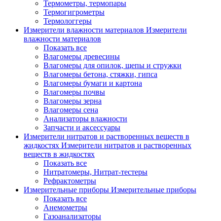
Термометры, термопары
Термогигрометры
Термологгеры
Измерители влажности материалов
Измерители
влажности материалов
Показать все
Влагомеры древесины
Влагомеры для опилок, щепы и стружки
Влагомеры бетона, стяжки, гипса
Влагомеры бумаги и картона
Влагомеры почвы
Влагомеры зерна
Влагомеры сена
Анализаторы влажности
Запчасти и аксессуары
Измерители нитратов и растворенных веществ в
жидкостях
Измерители нитратов и растворенных
веществ в жидкостях
Показать все
Нитратомеры, Нитрат-тестеры
Рефрактометры
Измерительные приборы
Измерительные приборы
Показать все
Анемометры
Газоанализаторы